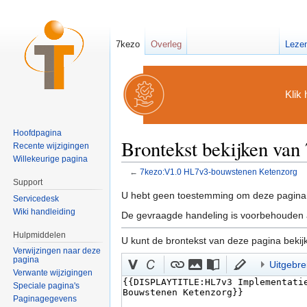
7kezo
Overleg
Leze
Klik 
Hoofdpagina
Brontekst bekijken va
Recente wijzigingen
Willekeurige pagina
←
7kezo:V1.0 HL7v3-bouwstenen Ketenzorg
Ga naar:
navigatie
,
zoeken
Support
U hebt geen toestemming om deze pagina 
Servicedesk
Wiki handleiding
De gevraagde handeling is voorbehouden a
Hulpmiddelen
U kunt de brontekst van deze pagina bekij
Verwijzingen naar deze
pagina
Uitgebre
Verwante wijzigingen
Speciale pagina's
Paginagegevens