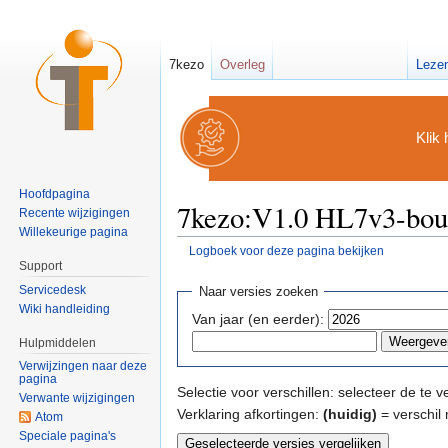
7kezo
Overleg
Leze
Klik 
Hoofdpagina
7kezo:V1.0 HL7v3-bouw
Recente wijzigingen
Willekeurige pagina
Logboek voor deze pagina bekijken
Ga naar:
navigatie
,
zoeken
Support
Servicedesk
Naar versies zoeken
Wiki handleiding
Van jaar (en eerder):
Hulpmiddelen
Verwijzingen naar deze
pagina
Selectie voor verschillen: selecteer de te
Verwante wijzigingen
Verklaring afkortingen:
(huidig)
= verschil 
Atom
Speciale pagina's