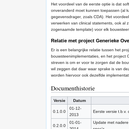
Het voordeel van de eerste optie is dat s
onveranderd moet kunnen toepassen (al kan
gegevensdrager, zoals CDA). Het voordeel
verwerken van clinical statements, ook al zu
zogenaamde template) voor elk bouwsteen
Relatie met project Generieke Ov
Er is een belangrijke relatie tussen het pr
bouwsteenimplementaties, en het project 
streven is om er voor te zorgen dat de bou
wil zeggen dat daar waar sprake is van dez
worden hiervoor ook dezelfde implementat
Documenthistorie
Versie
Datum
01-12-
0.1.0.0
Eerste versie t.b.v
2013
01-01-
Update met nadere 
0.2.0.0
2014
spec’s.