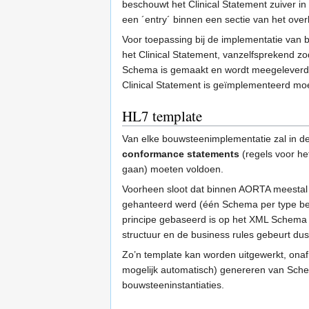
beschouwt het Clinical Statement zuiver i
een ´entry´ binnen een sectie van het ov
Voor toepassing bij de implementatie van b
het Clinical Statement, vanzelfsprekend 
Schema is gemaakt en wordt meegeleverd m
Clinical Statement is geïmplementeerd moe
HL7 template
Van elke bouwsteenimplementatie zal in d
conformance statements
(regels voor he
gaan) moeten voldoen.
Voorheen sloot dat binnen AORTA meestal 
gehanteerd werd (één Schema per type ber
principe gebaseerd is op het XML Schema 
structuur en de business rules gebeurt d
Zo’n template kan worden uitgewerkt, onaf
mogelijk automatisch) genereren van Schem
bouwsteeninstantiaties.