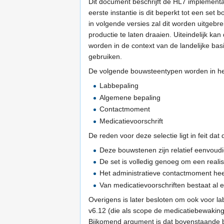
Dit document beschrijft de HL7 implementa
eerste instantie is dit beperkt tot een set
in volgende versies zal dit worden uitgebr
productie te laten draaien. Uiteindelijk ka
worden in de context van de landelijke ba
gebruiken.
De volgende bouwsteentypen worden in het
Labbepaling
Algemene bepaling
Contactmoment
Medicatievoorschrift
De reden voor deze selectie ligt in feit d
Deze bouwstenen zijn relatief eenvoudi
De set is volledig genoeg om een reali
Het administratieve contactmoment hee
Van medicatievoorschriften bestaat al
Overigens is later besloten om ook voor la
v6.12 (die als scope de medicatiebewaking
Bijkomend argument is dat bovenstaande 