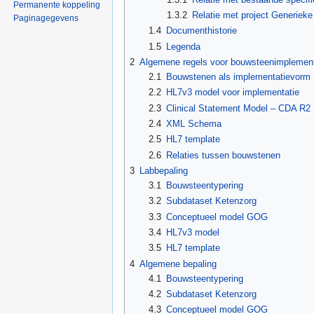
Permanente koppeling
1.3.2
Relatie met project Generiek
Paginagegevens
1.4
Documenthistorie
1.5
Legenda
2
Algemene regels voor bouwsteenimplement
2.1
Bouwstenen als implementatievorm
2.2
HL7v3 model voor implementatie
2.3
Clinical Statement Model – CDA R2
2.4
XML Schema
2.5
HL7 template
2.6
Relaties tussen bouwstenen
3
Labbepaling
3.1
Bouwsteentypering
3.2
Subdataset Ketenzorg
3.3
Conceptueel model GOG
3.4
HL7v3 model
3.5
HL7 template
4
Algemene bepaling
4.1
Bouwsteentypering
4.2
Subdataset Ketenzorg
4.3
Conceptueel model GOG