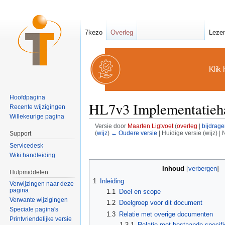
7kezo
Overleg
Leze
Klik 
Hoofdpagina
HL7v3 Implementatieh
Recente wijzigingen
Willekeurige pagina
Versie door
Maarten Ligtvoet
(
overleg
|
bijdrage
(
wijz
)
← Oudere versie
| Huidige versie (wijz) |
Support
Ga naar:
navigatie
,
zoeken
Servicedesk
Wiki handleiding
Inhoud
[
verbergen
]
Hulpmiddelen
1
Inleiding
Verwijzingen naar deze
pagina
1.1
Doel en scope
Verwante wijzigingen
1.2
Doelgroep voor dit document
Speciale pagina's
1.3
Relatie met overige documenten
Printvriendelijke versie
1.3.1
Relatie met bestaande specif