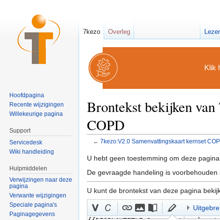
7kezo
Overleg
Leze
Klik 
Hoofdpagina
Brontekst bekijken van
Recente wijzigingen
Willekeurige pagina
COPD
Support
←
7kezo:V2.0 Samenvattingskaart kernset CO
Servicedesk
Ga naar:
navigatie
,
zoeken
Wiki handleiding
U hebt geen toestemming om deze pagina 
Hulpmiddelen
De gevraagde handeling is voorbehouden a
Verwijzingen naar deze
pagina
U kunt de brontekst van deze pagina bekij
Verwante wijzigingen
Speciale pagina's
Uitgebre
Paginagegevens