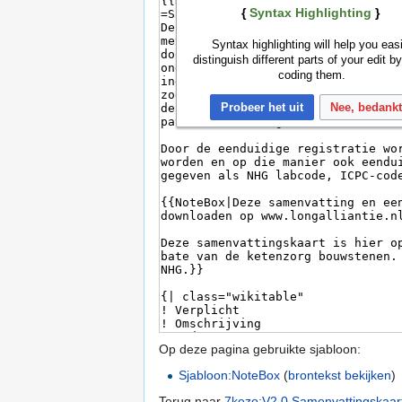
{
Syntax Highlighting
}
Syntax highlighting will help you easi
distinguish different parts of your edit by
coding them.
Probeer het uit
Nee, bedank
Op deze pagina gebruikte sjabloon:
Sjabloon:NoteBox
(
brontekst bekijken
)
Terug naar
7kezo:V2.0 Samenvattingskaar