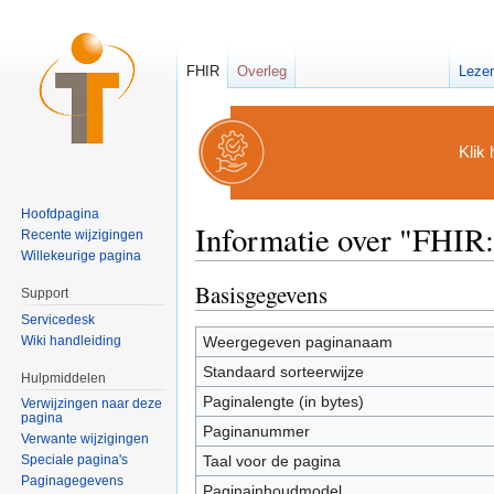
FHIR
Overleg
Leze
Klik 
Hoofdpagina
Informatie over "FHIR
Recente wijzigingen
Willekeurige pagina
Ga naar:
navigatie
,
zoeken
Basisgegevens
Support
Servicedesk
Wiki handleiding
Weergegeven paginanaam
Standaard sorteerwijze
Hulpmiddelen
Paginalengte (in bytes)
Verwijzingen naar deze
pagina
Paginanummer
Verwante wijzigingen
Taal voor de pagina
Speciale pagina's
Paginagegevens
Paginainhoudmodel