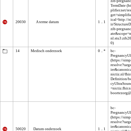
zib-pregnan
TermDate
20030
A terme datum
1 .. 1
14
Medisch onderzoek
0 .. *
bc-
PregnancyUl
bc-
PregnancyUl
50020
Datum onderzoek
1 .. 1