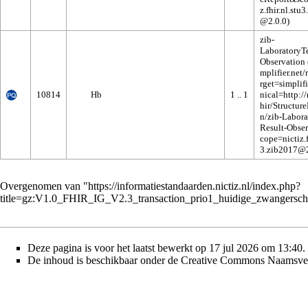
zib-
LaboratoryTe
Observation
10814
Hb
1 .. 1
Overgenomen van "
https://informatiestandaarden.nictiz.nl/index.php?
title=gz:V1.0_FHIR_IG_V2.3_transaction_prio1_huidige_zwangers
Deze pagina is voor het laatst bewerkt op 17 jul 2026 om 13:40.
De inhoud is beschikbaar onder de
Creative Commons Naamsver