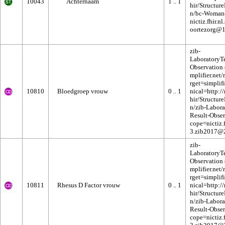
10043
Achternaam
1 .. 1
zib-
LaboratoryTe
Observation
10810
Bloedgroep vrouw
0 .. 1
zib-
LaboratoryTe
Observation
10811
Rhesus D Factor vrouw
0 .. 1