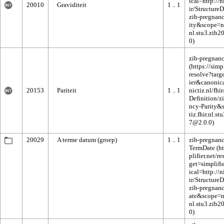
20010
Graviditeit
1 .. 1
zib-pregnanc
20153
Pariteit
1 .. 1
20029
A terme datum (groep)
1 .. 1
zib-pregnan
TermDate