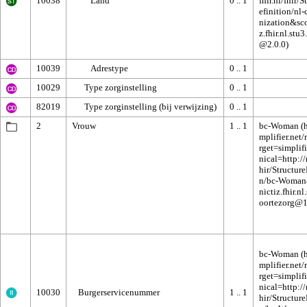
10038
Land
0 .. 1
10039
Adrestype
0 .. 1
10029
Type zorginstelling
0 .. 1
82019
Type zorginstelling (bij verwijzing)
0 .. 1
2
Vrouw
1 .. 1
bc-Woman
bc-Woman
10030
Burgerservicenummer
1 .. 1