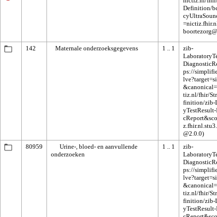
142
Maternale onderzoeksgegevens
1 .. 1
zib-
LaboratoryTe
DiagnosticR
80959
Urine-, bloed- en aanvullende
1 .. 1
zib-
onderzoeken
LaboratoryTe
DiagnosticR