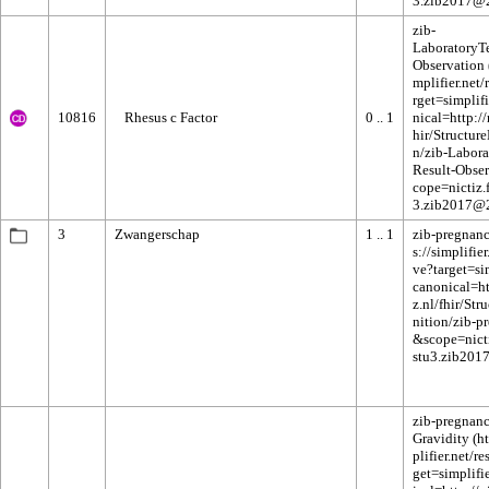
zib-
LaboratoryTe
Observation
10816
Rhesus c Factor
0 .. 1
3
Zwangerschap
1 .. 1
zib-pregnan
zib-pregnan
Gravidity