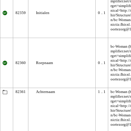
82359
Initialen
0 .. 1
bc-Woman
82360
Roepnaam
0 .. 1
82361
Achternaam
1 .. 1
bc-Woman