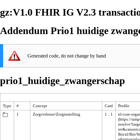
gz:V1.0 FHIR IG V2.3 transacti
Addendum Prio1 huidige zwang
Generated code, do not change by hand
prio1_huidige_zwangerschap
Type
#
Concept
Card
Profile
1
Zorgverlener/Zorginstelling
1 .. 1
nl-core-orga