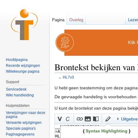
Pagina
Overleg
Leze
Klik 
Hoofdpagina
Brontekst bekijken va
Recente wijzigingen
Willekeurige pagina
←
HL7v3
Ga naar:
navigatie
,
zoeken
Support
U hebt geen toestemming om deze pagina 
Servicedesk
Wiki handleiding
De gevraagde handeling is voorbehouden a
Hulpmiddelen
U kunt de brontekst van deze pagina bekij
Verwijzingen naar deze
pagina
Uitgebre
Verwante wijzigingen
Speciale pagina's
{
Syntax Highlighting
}
Paginagegevens