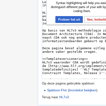
Syntax highlighting will help you easi
distinguish different parts of your edit by
coding them.
Probeer het uit
Nee, bedank
Op deze pagina gebruikte sjabloon:
Sjabloon:Fhir
(
brontekst bekijken
)
Terug naar
HL7v3
.