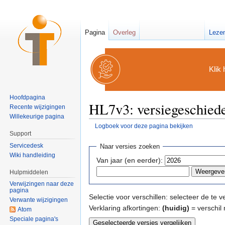
Pagina
Overleg
Leze
Klik 
Hoofdpagina
HL7v3: versiegeschied
Recente wijzigingen
Willekeurige pagina
Logboek voor deze pagina bekijken
Ga naar:
navigatie
,
zoeken
Support
Servicedesk
Naar versies zoeken
Wiki handleiding
Van jaar (en eerder):
Hulpmiddelen
Verwijzingen naar deze
pagina
Selectie voor verschillen: selecteer de te
Verwante wijzigingen
Verklaring afkortingen:
(huidig)
= verschil 
Atom
Speciale pagina's