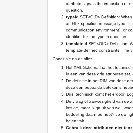
attribute signals the imposition of re
question.
typeId
SET<OID> Definition: When val
an HL7-specified message type. Th
communication environment), or cont
identifier for the type in question.
templateId
SET<OID> Definition: Whe
template-defined constraints. The val
Conclusie na dit alles:
Het XML Schema laat het technisch toe
in een van deze drie attributen zet, 
De definitie in het RIM van deze att
deze een bepaalde betekenis hebben
Dus: technisch komt het erdoor. Lo
De vraag of aanwezigheid van de att
lastige, maar ik ga uit van wel: wa
bedoeling daarmee hebt? Je dwingt 
halen valt.
Gebruik deze attributen niet tenz