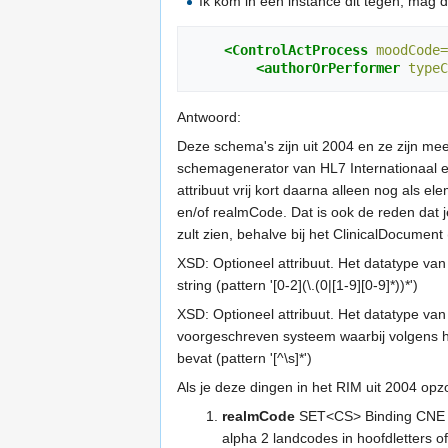
Ik kom in een instance dit tegen, mag 
<ControlActProcess
moodCode=
<authorOrPerformer
typeC
Antwoord:
Deze schema's zijn uit 2004 en ze zijn mee
schemagenerator van HL7 Internationaal en
attribuut vrij kort daarna alleen nog als 
en/of realmCode. Dat is ook de reden dat j
zult zien, behalve bij het ClinicalDocument
XSD: Optioneel attribuut. Het datatype van 
string (pattern '[0-2](\.(0|[1-9][0-9]*))*')
XSD: Optioneel attribuut. Het datatype van
voorgeschreven systeem waarbij volgens he
bevat (pattern '[^\s]*')
Als je deze dingen in het RIM uit 2004 opzo
realmCode
SET<CS> Binding CNE R
alpha 2 landcodes in hoofdletters of