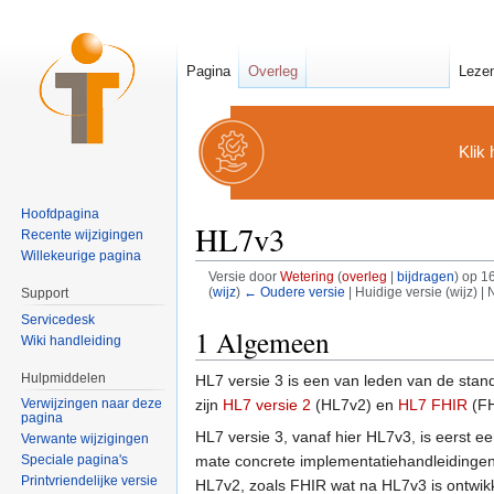
Pagina
Overleg
Leze
Klik 
Hoofdpagina
HL7v3
Recente wijzigingen
Willekeurige pagina
Versie door
Wetering
(
overleg
|
bijdragen
)
op 16
(
wijz
)
← Oudere versie
| Huidige versie (wijz) |
Support
Ga naar:
navigatie
,
zoeken
Servicedesk
1
Algemeen
Wiki handleiding
Hulpmiddelen
HL7 versie 3 is een van leden van de stan
zijn
HL7 versie 2
(HL7v2) en
HL7 FHIR
(FH
Verwijzingen naar deze
pagina
HL7 versie 3, vanaf hier HL7v3, is eerst 
Verwante wijzigingen
mate concrete implementatiehandleidingen.
Speciale pagina's
Printvriendelijke versie
HL7v2, zoals FHIR wat na HL7v3 is ontwik