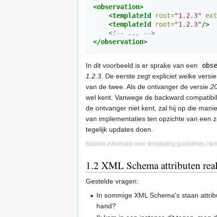
<observation>
<templateId
root=
"1.2.3"
ext
<templateId
root=
"1.2.3"
/>
<!-- ... -->
</observation>
In dit voorbeeld is er sprake van een
obs
1.2.3
. De eerste zegt expliciet welke vers
van de twee. Als de ontvanger de versie
2
wel kent. Vanwege de backward compatibile 
de ontvanger niet kent, zal hij op die ma
van implementaties ten opzichte van een ze
tegelijk updates doen.
Nadere informatie over templating guidelines / te
1.2
XML Schema attributen real
Gestelde vragen:
In sommige XML Schema's staan attrib
hand?