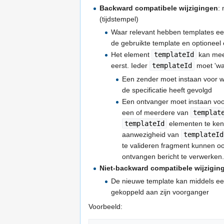
Backward compatibele wijzigingen
:
(tijdstempel)
Waar relevant hebben templates ee
de gebruikte template en optioneel 
Het element
templateId
kan meer
eerst. Ieder
templateId
moet 'waa
Een zender moet instaan voor wat
de specificatie heeft gevolgd
Een ontvanger moet instaan voor 
een of meerdere van
templat
templateId
elementen te kenn
aanwezigheid van
templateId
te valideren fragment kunnen oo
ontvangen bericht te verwerken
Niet-backward compatibele wijzigin
De nieuwe template kan middels e
gekoppeld aan zijn voorganger
Voorbeeld: