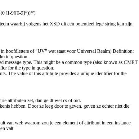
(0|[1-9][0-9]*))*')
teem waarbij volgens het XSD dit een potentieel lege string kan zijn
oofdletters of "UV" wat staat voor Universal Realm) Definition:
alm in question.
cified message type. This might be a common type (also known as CMET
ier for the type in question.
s. The value of this attribute provides a unique identifier for the
rie attributen zet, dan geldt wel cs of oid.
tekenis hebben. Door ze leeg door te geven, geven ze echter niet die
 uit van wel: waarom zou je een element of attribuut in een instance
en valt.