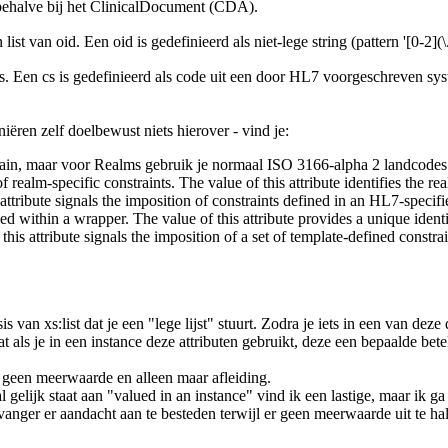
, behalve bij het ClinicalDocument (CDA).
t van oid. Een oid is gedefinieerd als niet-lege string (pattern '[0-2](\.
s. Een cs is gedefinieerd als code uit een door HL7 voorgeschreven sys
iëren zelf doelbewust niets hierover - vind je:
aar voor Realms gebruik je normaal ISO 3166-alpha 2 landcodes in h
 realm-specific constraints. The value of this attribute identifies the re
ttribute signals the imposition of constraints defined in an HL7-spe
within a wrapper. The value of this attribute provides a unique identif
attribute signals the imposition of a set of template-defined constraint
van xs:list dat je een "lege lijst" stuurt. Zodra je iets in een van deze d
at als je in een instance deze attributen gebruikt, deze een bepaalde be
t geen meerwaarde en alleen maar afleiding.
gelijk staat aan "valued in an instance" vind ik een lastige, maar ik ga
nger er aandacht aan te besteden terwijl er geen meerwaarde uit te hal