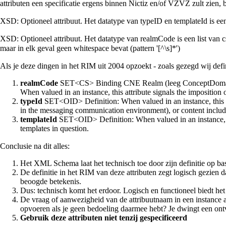
attributen een specificatie ergens binnen Nictiz en/of VZVZ zult zien
XSD: Optioneel attribuut. Het datatype van typeID en templateId is een lis
XSD: Optioneel attribuut. Het datatype van realmCode is een list van c
maar in elk geval geen whitespace bevat (pattern '[^\s]*')
Als je deze dingen in het RIM uit 2004 opzoekt - zoals gezegd wij defin
realmCode
SET<CS> Binding CNE Realm (leeg ConceptDomain, m
When valued in an instance, this attribute signals the imposition of
typeId
SET<OID> Definition: When valued in an instance, this a
in the messaging communication environment), or content included 
templateId
SET<OID> Definition: When valued in an instance, this 
templates in question.
Conclusie na dit alles:
Het XML Schema laat het technisch toe door zijn definitie op basis 
De definitie in het RIM van deze attributen zegt logisch gezien d
beoogde betekenis.
Dus: technisch komt het erdoor. Logisch en functioneel biedt he
De vraag of aanwezigheid van de attribuutnaam in een instance al 
opvoeren als je geen bedoeling daarmee hebt? Je dwingt een ontva
Gebruik deze attributen niet tenzij gespecificeerd