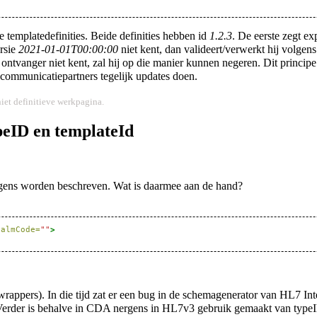
 templatedefinities. Beide definities hebben id
1.2.3
. De eerste zegt ex
ersie
2021-01-01T00:00:00
niet kent, dan valideert/verwerkt hij volgen
de ontvanger niet kent, zal hij op die manier kunnen negeren. Dit princ
e communicatiepartners tegelijk updates doen.
niet definitieve werkpagina
.
eID en templateId
rgens worden beschreven. Wat is daarmee aan de hand?
ealmCode=
""
>
appers). In die tijd zat er een bug in de schemagenerator van HL7 Inte
nt. Verder is behalve in CDA nergens in HL7v3 gebruik gemaakt van type