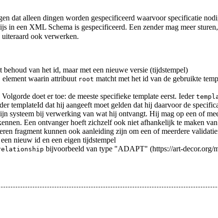
gen dat alleen dingen worden gespecificeerd waarvoor specificatie nodig 
ijs in een XML Schema is gespecificeerd. Een zender mag meer sturen,
 uiteraard ook verwerken.
t behoud van het id, maar met een nieuwe versie (tijdstempel)
element waarin attribuut
matcht met het id van de gebruikte templ
d
root
lgorde doet er toe: de meeste specifieke template eerst. Ieder
templ
der templateId dat hij aangeeft moet gelden dat hij daarvoor de specific
zijn systeem bij verwerking van wat hij ontvangt. Hij mag op een of m
kennen. Een ontvanger hoeft zichzelf ook niet afhankelijk te maken v
deren fragment kunnen ook aanleiding zijn om een of meerdere validatier
 een nieuw id en een eigen tijdstempel
bijvoorbeeld van
type "ADAPT"
relationship