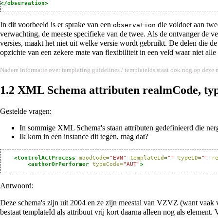
</observation>
In dit voorbeeld is er sprake van een
die voldoet aan twee
observation
verwachting, de meeste specifieke van de twee. Als de ontvanger de v
versies, maakt het niet uit welke versie wordt gebruikt. De delen die 
opzichte van een zekere mate van flexibiliteit in een veld waar niet all
Nadere informatie over templating guidelines / templateIds staat ook nog op
deze 
1.2
XML Schema attributen realmCode, typ
Gestelde vragen:
In sommige XML Schema's staan attributen gedefinieerd die ne
Ik kom in een instance dit tegen, mag dat?
<ControlActProcess
moodCode=
"EVN"
templateId=
""
typeID=
""
r
<authorOrPerformer
typeCode=
"AUT"
>
Antwoord:
Deze schema's zijn uit 2004 en ze zijn meestal van VZVZ (want vaak wr
bestaat templateId als attribuut vrij kort daarna alleen nog als eleme