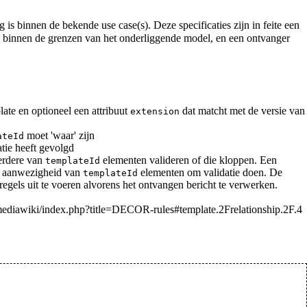
is binnen de bekende use case(s). Deze specificaties zijn in feite een
 binnen de grenzen van het onderliggende model, en een ontvanger
ate en optioneel een attribuut
dat matcht met de versie van
extension
moet 'waar' zijn
ateId
atie heeft gevolgd
eerdere van
elementen valideren of die kloppen. Een
templateId
an aanwezigheid van
elementen om validatie doen. De
templateId
egels uit te voeren alvorens het ontvangen bericht te verwerken.