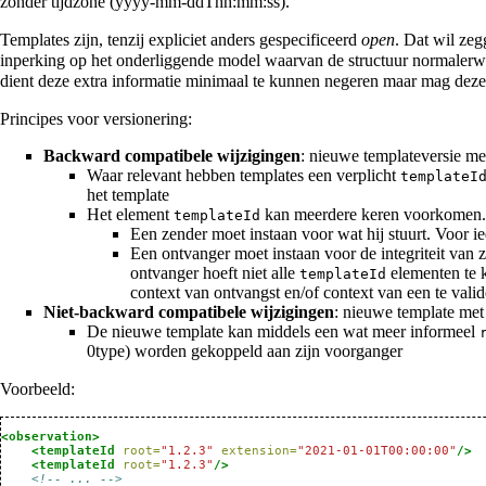
zonder tijdzone (yyyy-mm-ddThh:mm:ss).
Templates zijn, tenzij expliciet anders gespecificeerd
open
. Dat wil zeg
inperking op het onderliggende model waarvan de structuur normalerw
dient deze extra informatie minimaal te kunnen negeren maar mag deze
Principes voor versionering:
Backward compatibele wijzigingen
: nieuwe templateversie me
Waar relevant hebben templates een verplicht
templateI
het template
Het element
kan meerdere keren voorkomen. Vo
templateId
Een zender moet instaan voor wat hij stuurt. Voor ie
Een ontvanger moet instaan voor de integriteit van 
ontvanger hoeft niet alle
elementen te 
templateId
context van ontvangst en/of context van een te vali
Niet-backward compatibele wijzigingen
: nieuwe template met
De nieuwe template kan middels een wat meer informeel
worden gekoppeld aan zijn voorganger
Voorbeeld:
<observation>
<templateId
root=
"1.2.3"
extension=
"2021-01-01T00:00:00"
/>
<templateId
root=
"1.2.3"
/>
<!-- ... -->