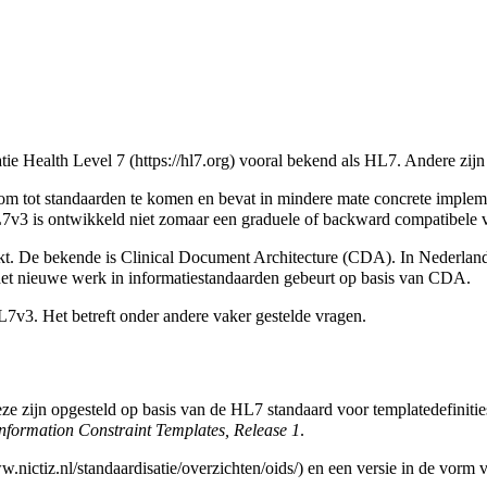
atie
Health Level 7
vooral bekend als HL7. Andere zij
 om tot standaarden te komen en bevat in mindere mate concrete implem
v3 is ontwikkeld niet zomaar een graduele of backward compatibele v
t. De bekende is Clinical Document Architecture (CDA). In Nederland
et nieuwe werk in informatiestandaarden gebeurt op basis van CDA.
L7v3. Het betreft onder andere vaker gestelde vragen.
e zijn opgesteld op basis van de
HL7 standaard voor templatedefinitie
nformation Constraint Templates, Release 1
.
en een versie in de vorm 