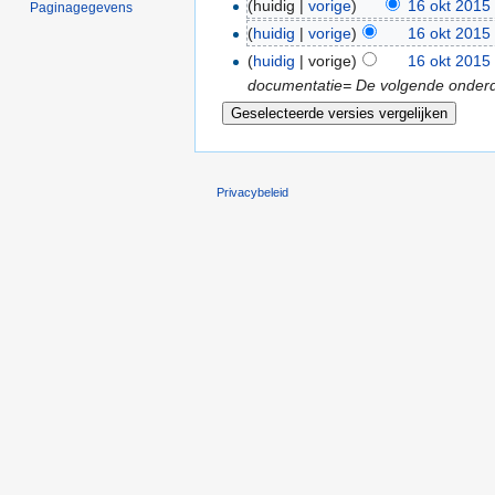
(huidig |
vorige
)
16 okt 2015
Paginagegevens
(
huidig
|
vorige
)
16 okt 2015
(
huidig
| vorige)
16 okt 2015
documentatie= De volgende onderde
Privacybeleid