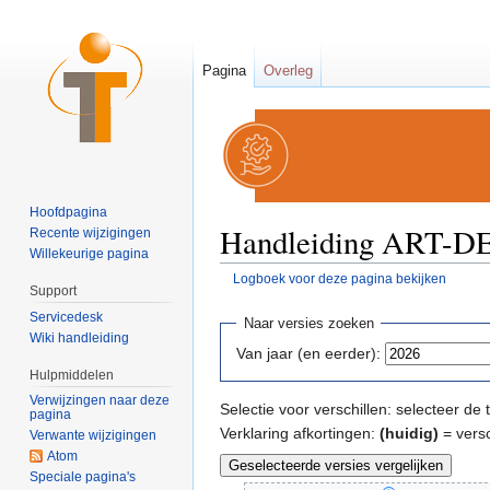
Pagina
Overleg
Hoofdpagina
Handleiding ART-DEC
Recente wijzigingen
Willekeurige pagina
Logboek voor deze pagina bekijken
Support
Ga naar:
navigatie
,
zoeken
Servicedesk
Naar versies zoeken
Wiki handleiding
Van jaar (en eerder):
Hulpmiddelen
Verwijzingen naar deze
Selectie voor verschillen: selecteer d
pagina
Verklaring afkortingen:
(huidig)
= versc
Verwante wijzigingen
Atom
Speciale pagina's