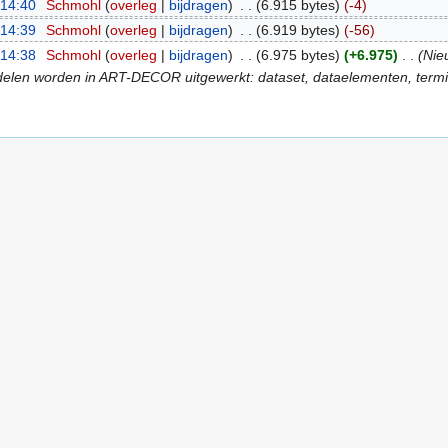
 14:40
‎
Schmohl
(
overleg
|
bijdragen
)
‎
. .
(6.915 bytes)
(-4)
 14:39
‎
Schmohl
(
overleg
|
bijdragen
)
‎
. .
(6.919 bytes)
(-56)
 14:38
‎
Schmohl
(
overleg
|
bijdragen
)
‎
. .
(6.975 bytes)
(+6.975)
‎
. .
(Nie
len worden in ART-DECOR uitgewerkt: dataset, dataelementen, terminol