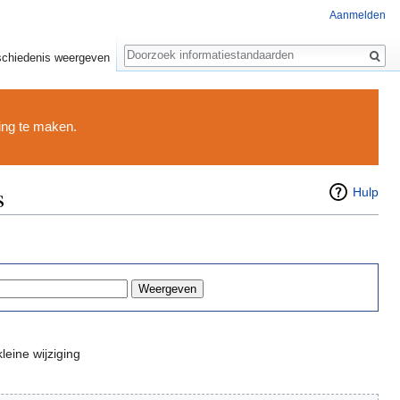
Aanmelden
Zoeken
chiedenis weergeven
ding te maken.
s
Hulp
leine wijziging