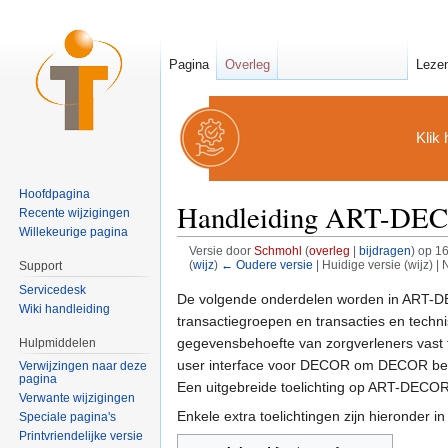
Pagina
Overleg
Leze
Klik 
Hoofdpagina
Handleiding ART-DEC
Recente wijzigingen
Willekeurige pagina
Versie door
Schmohl
(
overleg
|
bijdragen
)
op 16
(
wijz
)
← Oudere versie
| Huidige versie (wijz) |
Support
Ga naar:
navigatie
,
zoeken
Servicedesk
De volgende onderdelen worden in ART-DEC
Wiki handleiding
transactiegroepen en transacties en techn
gegevensbehoefte van zorgverleners vast t
Hulpmiddelen
user interface voor DECOR om DECOR best
Verwijzingen naar deze
pagina
Een uitgebreide toelichting op ART-DECOR
Verwante wijzigingen
Enkele extra toelichtingen zijn hieronder i
Speciale pagina's
Printvriendelijke versie