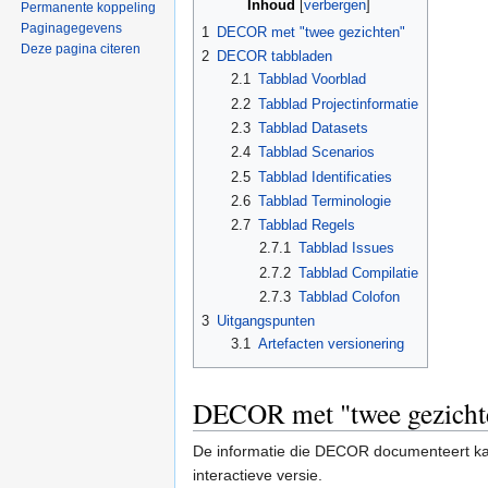
Inhoud
[
verbergen
]
Permanente koppeling
Paginagegevens
1
DECOR met "twee gezichten"
Deze pagina citeren
2
DECOR tabbladen
2.1
Tabblad Voorblad
2.2
Tabblad Projectinformatie
2.3
Tabblad Datasets
2.4
Tabblad Scenarios
2.5
Tabblad Identificaties
2.6
Tabblad Terminologie
2.7
Tabblad Regels
2.7.1
Tabblad Issues
2.7.2
Tabblad Compilatie
2.7.3
Tabblad Colofon
3
Uitgangspunten
3.1
Artefacten versionering
DECOR met "twee gezicht
De informatie die DECOR documenteert ka
interactieve versie.