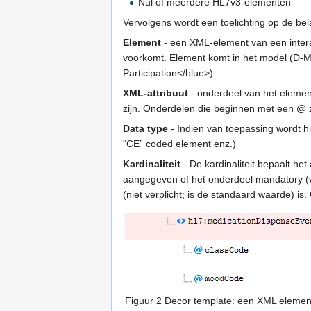
Nul of meerdere HL7v3-elementen
Vervolgens wordt een toelichting op de be
Element
- een XML-element van een interac
voorkomt. Element komt in het model (D-M
Participation</blue>).
XML-attribuut
- onderdeel van het elemen
zijn. Onderdelen die beginnen met een @ z
Data type
- Indien van toepassing wordt h
“CE” coded element enz.)
Kardinaliteit
- De kardinaliteit bepaalt he
aangegeven of het onderdeel mandatory (ve
(niet verplicht; is de standaard waarde) i
Figuur 2 Decor template: een XML elemen