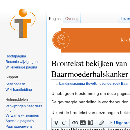
Pagina
Overleg
Leze
Klik 
Hoofdpagina
Brontekst bekijken va
Recente wijzigingen
Willekeurige pagina
Baarmoederhalskanker
Support
←
Landingspagina Bevolkingsonderzoek Baar
Servicedesk
Ga naar:
navigatie
,
zoeken
Wiki handleiding
U hebt geen toestemming om deze pagina 
Hulpmiddelen
De gevraagde handeling is voorbehouden a
Verwijzingen naar deze
pagina
U kunt de brontekst van deze pagina bekij
Verwante wijzigingen
Speciale pagina's
Uitgebre
Paginagegevens