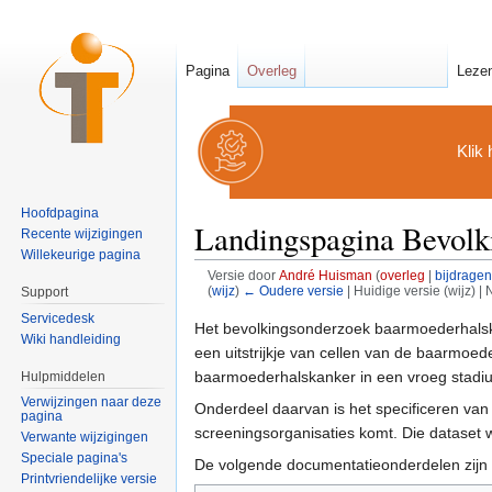
Pagina
Overleg
Leze
Klik 
Hoofdpagina
Landingspagina Bevolk
Recente wijzigingen
Willekeurige pagina
Versie door
André Huisman
(
overleg
|
bijdragen
(
wijz
)
← Oudere versie
| Huidige versie (wijz) |
Support
Ga naar:
navigatie
,
zoeken
Servicedesk
Het bevolkingsonderzoek baarmoederhalska
Wiki handleiding
een uitstrijkje van cellen van de baarmo
baarmoederhalskanker in een vroeg stad
Hulpmiddelen
Verwijzingen naar deze
Onderdeel daarvan is het specificeren van
pagina
screeningsorganisaties komt. Die dataset w
Verwante wijzigingen
Speciale pagina's
De volgende documentatieonderdelen zijn 
Printvriendelijke versie