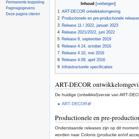
Permanente koppeling
Inhoud
[
verbergen
]
Paginagegevens
1
ART-DECOR ontwikkelomgeving
Deze pagina citeren
2
Productionele en pre-productionele release
3
Release 11 / 2022, januari 2023
4
Release 2021/2022, juni 2022
5
Release 8, september 2019
6
Release 4.14, october 2016
7
Release 4.10, mei 2016
8
Release 4.09, april 2016
9
Infrastructurele specificaties
ART-DECOR ontwikkelomgevi
De huidige (ontwikkel)versie van ART-DE
ART-DECOR
Productionele en pre-production
Onderstaande releases zijn op dit moment 
worden naar Colonis (productie en/of acce