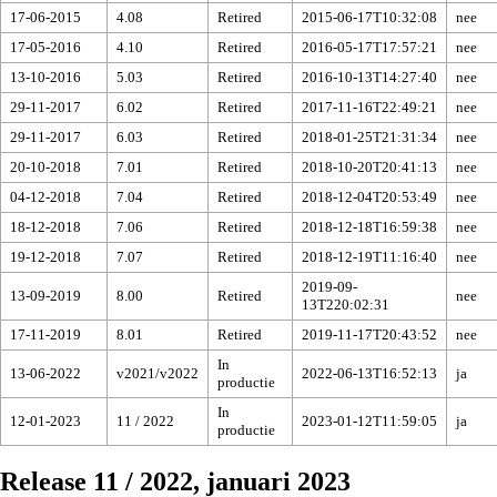
17-06-2015
4.08
Retired
2015-06-17T10:32:08
nee
17-05-2016
4.10
Retired
2016-05-17T17:57:21
nee
13-10-2016
5.03
Retired
2016-10-13T14:27:40
nee
29-11-2017
6.02
Retired
2017-11-16T22:49:21
nee
29-11-2017
6.03
Retired
2018-01-25T21:31:34
nee
20-10-2018
7.01
Retired
2018-10-20T20:41:13
nee
04-12-2018
7.04
Retired
2018-12-04T20:53:49
nee
18-12-2018
7.06
Retired
2018-12-18T16:59:38
nee
19-12-2018
7.07
Retired
2018-12-19T11:16:40
nee
2019-09-
13-09-2019
8.00
Retired
nee
13T220:02:31
17-11-2019
8.01
Retired
2019-11-17T20:43:52
nee
In
13-06-2022
v2021/v2022
2022-06-13T16:52:13
ja
productie
In
12-01-2023
11 / 2022
2023-01-12T11:59:05
ja
productie
Release 11 / 2022, januari 2023