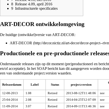
8
Release 4.09, april 2016
9
Infrastructurele specificaties
ART-DECOR ontwikkelomgeving
De huidige (ontwikkel)versie van ART-DECOR:
ART-DECOR
Productionele en pre-productionele release
Onderstaande releases zijn op dit moment (pre)productioneel en berich
en/of acceptatie). In het SOAP bericht kan dit aangegeven worden door
een van onderstaande project.version waarden.
Releasedatum
Label
Status
project.version
12-08-2013
1.08
Retired
2013-08-12T11:48:06
nee
25-04-2014
2.08
Retired
2014-04-25T12:07:09
nee
11-09-2014
3.07
Retired
2014‑09‑11T13:46:36
nee