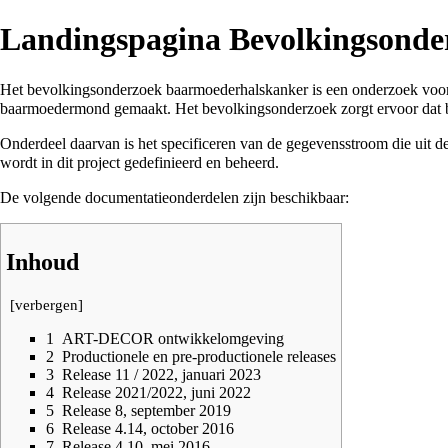
Landingspagina Bevolkingsond
Het bevolkingsonderzoek baarmoederhalskanker is een onderzoek voor al
baarmoedermond gemaakt. Het bevolkingsonderzoek zorgt ervoor dat 
Onderdeel daarvan is het specificeren van de gegevensstroom die uit de
wordt in dit project gedefinieerd en beheerd.
De volgende documentatieonderdelen zijn beschikbaar:
Inhoud
[
verbergen
]
1
ART-DECOR ontwikkelomgeving
2
Productionele en pre-productionele releases
3
Release 11 / 2022, januari 2023
4
Release 2021/2022, juni 2022
5
Release 8, september 2019
6
Release 4.14, october 2016
7
Release 4.10, mei 2016