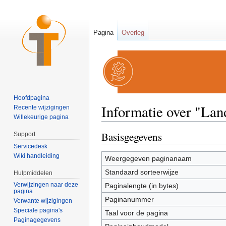
Pagina
Overleg
Hoofdpagina
Informatie over "La
Recente wijzigingen
Willekeurige pagina
Ga naar:
navigatie
,
zoeken
Basisgegevens
Support
Servicedesk
Wiki handleiding
Weergegeven paginanaam
Standaard sorteerwijze
Hulpmiddelen
Verwijzingen naar deze
Paginalengte (in bytes)
pagina
Paginanummer
Verwante wijzigingen
Speciale pagina's
Taal voor de pagina
Paginagegevens