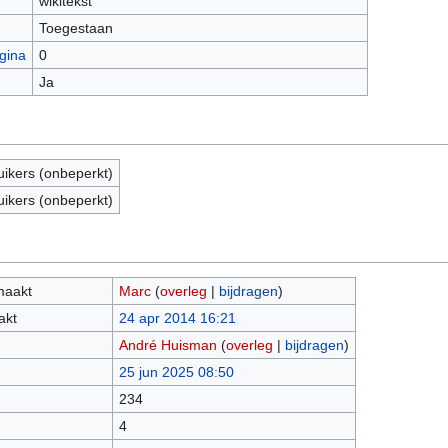
wikitekst
Toegestaan
gina
0
Ja
uikers (onbeperkt)
uikers (onbeperkt)
maakt
Marc
(
overleg
|
bijdragen
)
akt
24 apr 2014 16:21
André Huisman
(
overleg
|
bijdragen
)
25 jun 2025 08:50
234
4