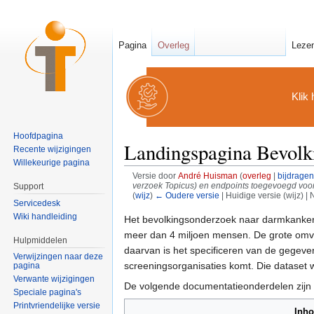
Pagina
Overleg
Leze
Klik 
Hoofdpagina
Landingspagina Bevol
Recente wijzigingen
Willekeurige pagina
Versie door
André Huisman
(
overleg
|
bijdragen
verzoek Topicus) en endpoints toegevoegd voor 
Support
(
wijz
)
← Oudere versie
| Huidige versie (wijz) |
Servicedesk
Ga naar:
navigatie
,
zoeken
Wiki handleiding
Het bevolkingsonderzoek naar darmkanker i
meer dan 4 miljoen mensen. De grote omv
Hulpmiddelen
daarvan is het specificeren van de gegeven
Verwijzingen naar deze
screeningsorganisaties komt. Die dataset w
pagina
Verwante wijzigingen
De volgende documentatieonderdelen zijn 
Speciale pagina's
Printvriendelijke versie
Inh