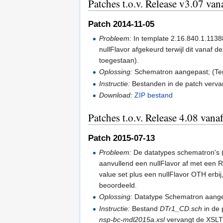
Patches t.o.v. Release v3.07 va
Patch 2014-11-05
Probleem:
In template 2.16.840.1.1138
nullFlavor afgekeurd terwijl dit vanaf d
toegestaan).
Oplossing:
Schematron aangepast; (Temp
Instructie:
Bestanden in de patch verva
Download:
ZIP bestand
Patches t.o.v. Release 4.08 van
Patch 2015-07-13
Probleem:
De datatypes schematron's (
aanvullend een nullFlavor af met een 
value set plus een nullFlavor OTH erbij,
beoordeeld.
Oplossing:
Datatype Schematron aang
Instructie:
Bestand
DTr1_CD.sch
in de 
nsp-bc-mdl2015a.xsl
vervangt de XSLT