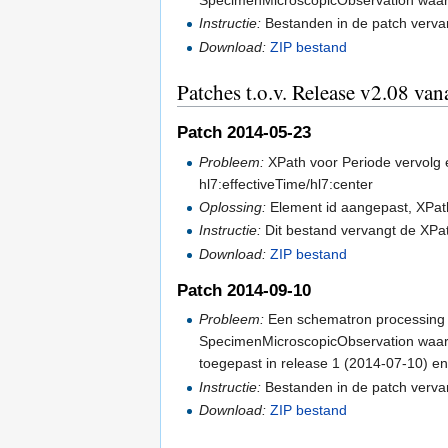
SpecimenMicroscopicObservation waard
Instructie:
Bestanden in de patch verva
Download:
ZIP bestand
Patches t.o.v. Release v2.08 va
Patch 2014-05-23
Probleem:
XPath voor Periode vervolg e
hl7:effectiveTime/hl7:center
Oplossing:
Element id aangepast, XPat
Instructie:
Dit bestand vervangt de XPat
Download:
ZIP bestand
Patch 2014-09-10
Probleem:
Een schematron processing 
SpecimenMicroscopicObservation waard
toegepast in release 1 (2014-07-10) en
Instructie:
Bestanden in de patch verva
Download:
ZIP bestand