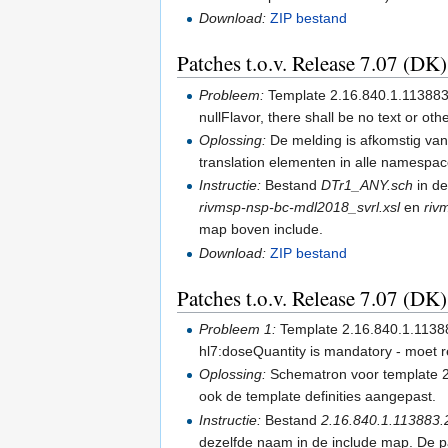
Download:
ZIP bestand
Patches t.o.v. Release 7.07 (DK
Probleem:
Template 2.16.840.1.113883.
nullFlavor, there shall be no text or oth
Oplossing:
De melding is afkomstig van
translation elementen in alle namespa
Instructie:
Bestand
DTr1_ANY.sch
in de
rivmsp-nsp-bc-mdl2018_svrl.xsl
en
riv
map boven include.
Download:
ZIP bestand
Patches t.o.v. Release 7.07 (DK
Probleem 1:
Template 2.16.840.1.113883
hl7:doseQuantity is mandatory - moet r
Oplossing:
Schematron voor template 2.
ook de template definities aangepast.
Instructie:
Bestand
2.16.840.1.113883.
dezelfde naam in de include map. De pa