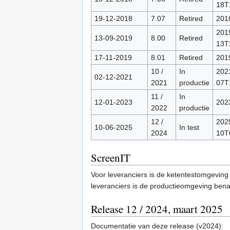
18T
19-12-2018
7.07
Retired
201
201
13-09-2019
8.00
Retired
13T
17-11-2019
8.01
Retired
201
10 /
In
202
02-12-2021
2021
productie
07T
11 /
In
12-01-2023
202
2022
productie
12 /
202
10-06-2025
In test
2024
10T
ScreenIT
Voor leveranciers is de ketentestomgevin
leveranciers is de productieomgeving be
Release 12 / 2024, maart 2025
Documentatie van deze release (v2024):