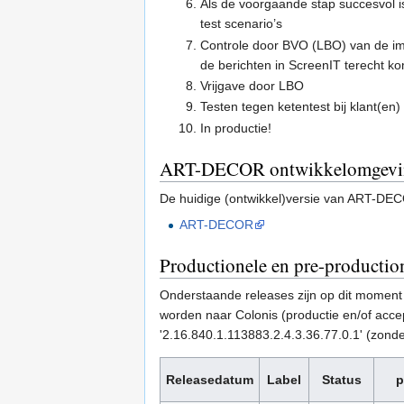
Als de voorgaande stap succesvol i
test scenario’s
Controle door BVO (LBO) van de imp
de berichten in ScreenIT terecht 
Vrijgave door LBO
Testen tegen ketentest bij klant(en)
In productie!
ART-DECOR ontwikkelomgevi
De huidige (ontwikkel)versie van ART-DE
ART-DECOR
Productionele en pre-production
Onderstaande releases zijn op dit moment 
worden naar Colonis (productie en/of acce
'2.16.840.1.113883.2.4.3.36.77.0.1' (zond
Releasedatum
Label
Status
p