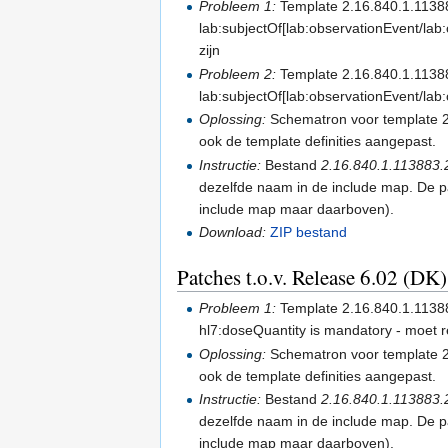
Probleem 1:
Template 2.16.840.1.11388
lab:subjectOf[lab:observationEvent/la
zijn
Probleem 2:
Template 2.16.840.1.11388
lab:subjectOf[lab:observationEvent/lab
Oplossing:
Schematron voor template 2.
ook de template definities aangepast.
Instructie:
Bestand
2.16.840.1.113883.
dezelfde naam in de include map. De pa
include map maar daarboven).
Download:
ZIP bestand
Patches t.o.v. Release 6.02 (DK
Probleem 1:
Template 2.16.840.1.113883
hl7:doseQuantity is mandatory - moet r
Oplossing:
Schematron voor template 2.
ook de template definities aangepast.
Instructie:
Bestand
2.16.840.1.113883.
dezelfde naam in de include map. De pa
include map maar daarboven).