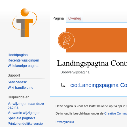
Pagina
Overleg
Hoofdpagina
Landingspagina Contr
Recente wijzigingen
Willekeurige pagina
Doorverwijspagina
Support
Ga naar:
navigatie
,
zoeken
Doorverwijzing naar:
Servicedesk
cio:Landingspagina Co
Wiki handleiding
Hulpmiddelen
Verwijzingen naar deze
Deze pagina is voor het laatst bewerkt op 24 apr 2
pagina
Verwante wijzigingen
De inhoud is beschikbaar onder de
Creative Commo
Speciale pagina's
Privacybeleid
Printvriendelijke versie