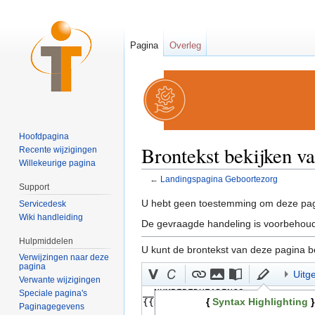
Pagina
Overleg
Hoofdpagina
Brontekst bekijken v
Recente wijzigingen
Willekeurige pagina
←
Landingspagina Geboortezorg
Support
Ga naar:
navigatie
,
zoeken
U hebt geen toestemming om deze pag
Servicedesk
Wiki handleiding
De gevraagde handeling is voorbehoud
Hulpmiddelen
U kunt de brontekst van deze pagina b
Verwijzingen naar deze
pagina
Uitg
Verwante wijzigingen
Speciale pagina's
{
Syntax Highlighting
}
Paginagegevens