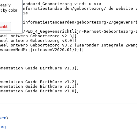
 easily
it by color
ankt
jken
)
org
.