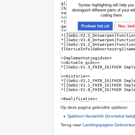
Syntax highlighting will help you
distinguish different parts of your ed
coding them.
Probeer het uit
Nee, bed
Op deze pagina gebruikte sjabloon:
Sjabloon:VersieInfo
(
brontekst beki
Terug naar
Landingspagina Geboortez