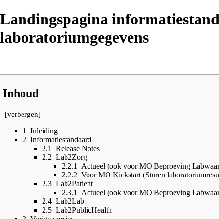
Landingspagina informatiestand
laboratoriumgegevens
Inhoud
[
verbergen
]
1
Inleiding
2
Informatiestandaard
2.1
Release Notes
2.2
Lab2Zorg
2.2.1
Actueel (ook voor MO Beproeving Labwaa
2.2.2
Voor MO Kickstart (Sturen laboratoriumresult
2.3
Lab2Patient
2.3.1
Actueel (ook voor MO Beproeving Labwaa
2.4
Lab2Lab
2.5
Lab2PublicHealth
3
Vorige versies