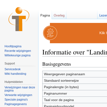
Pagina
Overleg
Leze
Klik 
Hoofdpagina
Informatie over "Landi
Recente wijzigingen
Willekeurige pagina
Ga naar:
navigatie
,
zoeken
Basisgegevens
Support
Servicedesk
Wiki handleiding
Weergegeven paginanaam
Standaard sorteerwijze
Hulpmiddelen
Paginalengte (in bytes)
Verwijzingen naar deze
pagina
Paginanummer
Verwante wijzigingen
Taal voor de pagina
Speciale pagina's
Paginagegevens
Paginainhoudmodel