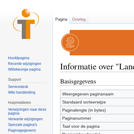
Pagina
Overleg
Hoofdpagina
Informatie over "La
Recente wijzigingen
Willekeurige pagina
Ga naar:
navigatie
,
zoeken
Basisgegevens
Support
Servicedesk
Wiki handleiding
Weergegeven paginanaam
Standaard sorteerwijze
Hulpmiddelen
Verwijzingen naar deze
Paginalengte (in bytes)
pagina
Paginanummer
Verwante wijzigingen
Speciale pagina's
Taal voor de pagina
Paginagegevens