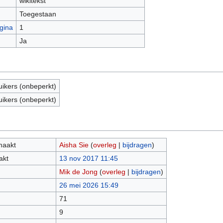
wikitekst
Toegestaan
gina
1
Ja
uikers (onbeperkt)
uikers (onbeperkt)
maakt
Aisha Sie
(
overleg
|
bijdragen
)
akt
13 nov 2017 11:45
Mik de Jong
(
overleg
|
bijdragen
)
26 mei 2026 15:49
71
9