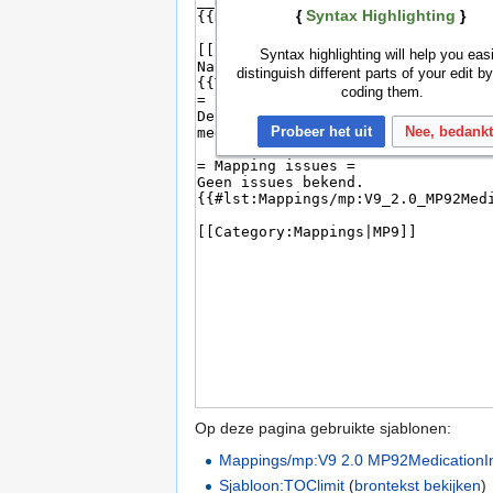
{
Syntax Highlighting
}
Syntax highlighting will help you easi
distinguish different parts of your edit by
coding them.
Probeer het uit
Nee, bedank
Op deze pagina gebruikte sjablonen:
Mappings/mp:V9 2.0 MP92MedicationI
Sjabloon:TOClimit
(
brontekst bekijken
)