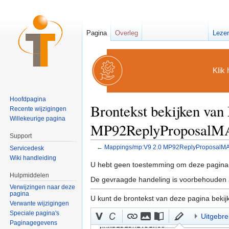
Pagina
Overleg
Leze
Klik 
Hoofdpagina
Brontekst bekijken va
Recente wijzigingen
Willekeurige pagina
MP92ReplyProposalM
Support
←
Mappings/mp:V9 2.0 MP92ReplyProposalMA
Servicedesk
Ga naar:
navigatie
,
zoeken
Wiki handleiding
U hebt geen toestemming om deze pagina 
Hulpmiddelen
De gevraagde handeling is voorbehouden a
Verwijzingen naar deze
pagina
U kunt de brontekst van deze pagina bekij
Verwante wijzigingen
Speciale pagina's
Uitgebre
Paginagegevens