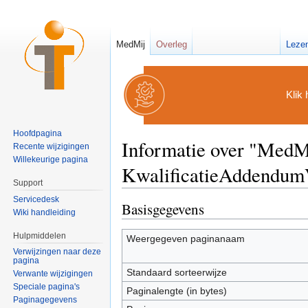
MedMij
Overleg
Leze
Klik 
Hoofdpagina
Informatie over "MedM
Recente wijzigingen
Willekeurige pagina
KwalificatieAddendumV
Support
Ga naar:
navigatie
,
zoeken
Servicedesk
Basisgegevens
Wiki handleiding
Hulpmiddelen
Weergegeven paginanaam
Verwijzingen naar deze
pagina
Standaard sorteerwijze
Verwante wijzigingen
Speciale pagina's
Paginalengte (in bytes)
Paginagegevens