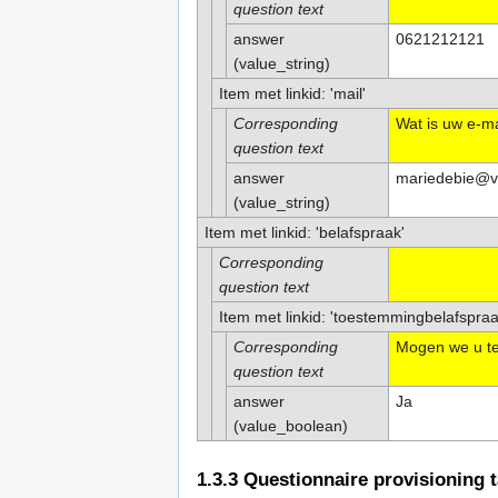
question text
answer
0621212121
(value_string)
Item met linkid: 'mail'
Corresponding
Wat is uw e-m
question text
answer
mariedebie@vr
(value_string)
Item met linkid: 'belafspraak'
Corresponding
question text
Item met linkid: 'toestemmingbelafspraa
Corresponding
Mogen we u te
question text
answer
Ja
(value_boolean)
1.3.3
Questionnaire provisioning 