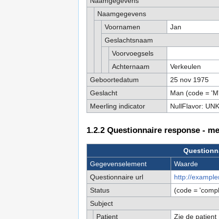
Naamgegevens
Naamgegevens
Voornamen
Jan
Geslachtsnaam
Voorvoegsels
Achternaam
Verkeulen
Geboortedatum
25 nov 1975
Geslacht
Man (code = 'M'
Meerling indicator
NullFlavor: UN
1.2.2
Questionnaire response - met
Questionna
Gegevenselement
Waarde
Questionnaire url
http://example
Status
(code = 'comp
Subject
Patient
Zie de patient 