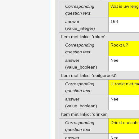
Corresponding
Wat is uw leng
question text
answer
168
(value_integer)
Item met linkid: 'roken'
Corresponding
Rookt u?
question text
answer
Nee
(value_boolean)
Item met linkid: 'ooitgerookt'
Corresponding
U rookt niet m
question text
answer
Nee
(value_boolean)
Item met linkid: 'drinken'
Corresponding
Drinkt u alcoh
question text
answer
Nee