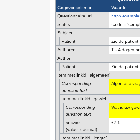
Gegevenselement
Waarde
Questionnaire url
http://example
Status
(code = 'comp
Subject
Patient
Zie de patient 
Authored
T - 4 dagen o
Author
Patient
Zie de patient 
Item met linkid: 'algemeen'
Corresponding
Algemene vra
question text
Item met linkid: 'gewicht'
Corresponding
Wat is uw gewi
question text
answer
67.1
(value_decimal)
Item met linkid: 'lengte'