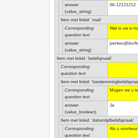
answer
06-12121212
(value_string)
Item met linkid: 'mail'
Corresponding
Wat is uw e-m
question text
answer
jverkeu@durft
(value_string)
Item met linkid: 'belafspraak'
Corresponding
question text
Item met linkid: 'toestemmingbelafspraa
Corresponding
Mogen we u te
question text
answer
Ja
(value_boolean)
Item met linkid: 'datumtijdbelafspraak'
Corresponding
Als u voorkeur
question text