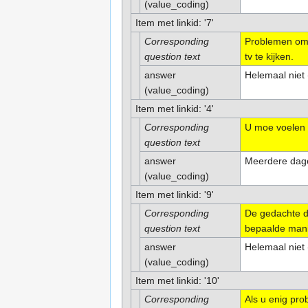
(value_coding)
Item met linkid: '7'
Corresponding
Problemen om u
question text
tv te kijken.
answer
Helemaal niet 
(value_coding)
Item met linkid: '4'
Corresponding
U moe voelen 
question text
answer
Meerdere dage
(value_coding)
Item met linkid: '9'
Corresponding
De gedachte da
question text
bepaalde manie
answer
Helemaal niet 
(value_coding)
Item met linkid: '10'
Corresponding
Als u enig pro