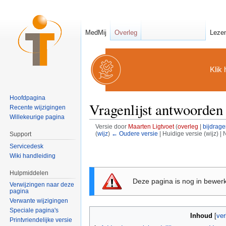
MedMij
Overleg
Leze
Klik 
Hoofdpagina
Vragenlijst antwoorden 
Recente wijzigingen
Willekeurige pagina
Versie door
Maarten Ligtvoet
(
overleg
|
bijdrage
(
wijz
)
← Oudere versie
| Huidige versie (wijz) |
Support
Ga naar:
navigatie
,
zoeken
Servicedesk
Wiki handleiding
Hulpmiddelen
Deze pagina is nog in bewer
Verwijzingen naar deze
pagina
Verwante wijzigingen
Speciale pagina's
Inhoud
[
ver
Printvriendelijke versie