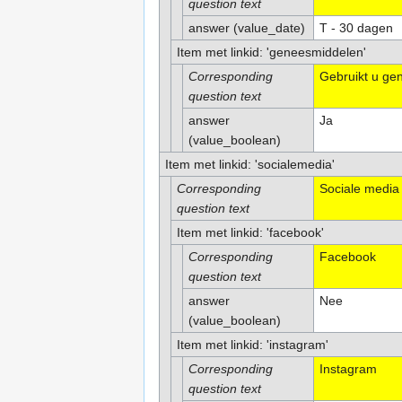
question text
answer (value_date)
T - 30 dagen
Item met linkid: 'geneesmiddelen'
Corresponding
Gebruikt u ge
question text
answer
Ja
(value_boolean)
Item met linkid: 'socialemedia'
Corresponding
Sociale media
question text
Item met linkid: 'facebook'
Corresponding
Facebook
question text
answer
Nee
(value_boolean)
Item met linkid: 'instagram'
Corresponding
Instagram
question text