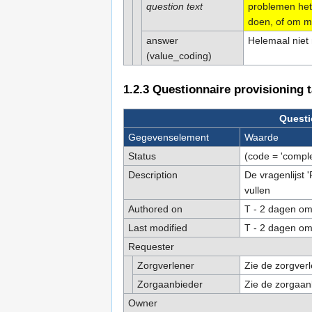
question text
problemen het
doen, of om 
answer
Helemaal niet 
(value_coding)
1.2.3
Questionnaire provisioning 
Questi
Gegevenselement
Waarde
Status
(code = 'comple
Description
De vragenlijst 
vullen
Authored on
T - 2 dagen om
Last modified
T - 2 dagen om
Requester
Zorgverlener
Zie de zorgverl
Zorgaanbieder
Zie de zorgaanb
Owner