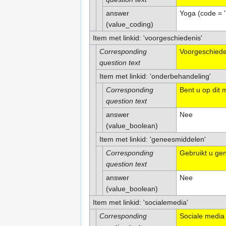
answer
Yoga (code = 
(value_coding)
Item met linkid: 'voorgeschiedenis'
Corresponding
Voorgeschiede
question text
Item met linkid: 'onderbehandeling'
Corresponding
Bent u op dit
question text
answer
Nee
(value_boolean)
Item met linkid: 'geneesmiddelen'
Corresponding
Gebruikt u ge
question text
answer
Nee
(value_boolean)
Item met linkid: 'socialemedia'
Corresponding
Sociale media