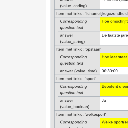
(value_coding)
Item met linkid: 'lichamelijkegezondheid
Corresponding
Hoe omschrijf
question text
answer
De laatste jare
(value_string)
Item met linkid: 'opstaan'
Corresponding
Hoe laat staat
question text
answer (value_time)
06:30:00
Item met linkid: 'sport'
Corresponding
Beoefent u ee
question text
answer
Ja
(value_boolean)
Item met linkid: 'welkesport'
Corresponding
Welke sport(e