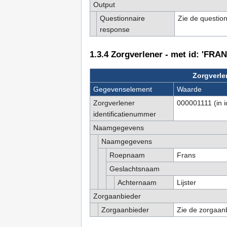
Output
Questionnaire
Zie de question
response
1.3.4
Zorgverlener - met id: 'FRA
Zorgverle
Gegevenselement
Waarde
Zorgverlener
000001111 (in i
identificatienummer
Naamgegevens
Naamgegevens
Roepnaam
Frans
Geslachtsnaam
Achternaam
Lijster
Zorgaanbieder
Zorgaanbieder
Zie de zorgaanb