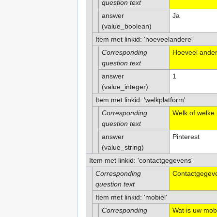
question text
answer
Ja
(value_boolean)
Item met linkid: 'hoeveelandere'
Corresponding
Hoeveel andere
question text
answer
1
(value_integer)
Item met linkid: 'welkplatform'
Corresponding
Welk of welke 
question text
answer
Pinterest
(value_string)
Item met linkid: 'contactgegevens'
Corresponding
Contactgegev
question text
Item met linkid: 'mobiel'
Corresponding
Wat is uw mob