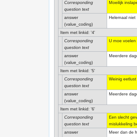
Corresponding
Moeilijk inslap
question text
answer
Helemaal niet 
(value_coding)
Item met linkid: '4'
Corresponding
U moe voelen 
question text
answer
Meerdere dage
(value_coding)
Item met linkid: '5'
Corresponding
Weinig eetlust
question text
answer
Meerdere dage
(value_coding)
Item met linkid: '6'
Corresponding
Een slecht gev
question text
mislukkeling be
answer
Meer dan de h