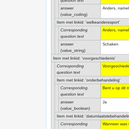
question text
answer
Anders, nameli
(value_coding)
Item met linkid: 'welkeanderesport'
Corresponding
Anders, nameli
question text
answer
Schaken
(value_string)
Item met linkid: 'voorgeschiedenis'
Corresponding
Voorgeschiede
question text
Item met linkid: 'onderbehandeling'
Corresponding
Bent u op dit
question text
answer
Ja
(value_boolean)
Item met linkid: 'datumlaatstebehandeli
Corresponding
Wanneer was uw