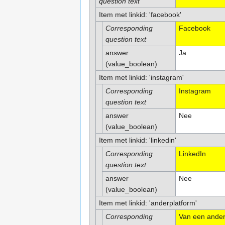
question text
Item met linkid: 'facebook'
Corresponding
Facebook
question text
answer
Ja
(value_boolean)
Item met linkid: 'instagram'
Corresponding
Instagram
question text
answer
Nee
(value_boolean)
Item met linkid: 'linkedin'
Corresponding
LinkedIn
question text
answer
Nee
(value_boolean)
Item met linkid: 'anderplatform'
Corresponding
Van een ander 