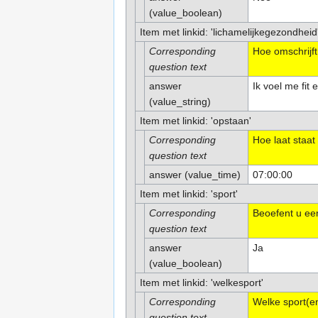
(value_boolean)
Item met linkid: 'lichamelijkegezondheid
Corresponding
Hoe omschrijf
question text
answer
Ik voel me fit
(value_string)
Item met linkid: 'opstaan'
Corresponding
Hoe laat staat
question text
answer (value_time)
07:00:00
Item met linkid: 'sport'
Corresponding
Beoefent u ee
question text
answer
Ja
(value_boolean)
Item met linkid: 'welkesport'
Corresponding
Welke sport(e
question text