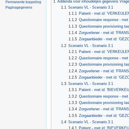
1
Addenda voor inhoudelijke gegevens Vrage
Permanente koppeling
1.1
Scenario VL - Scenario 3.1
Paginagegevens
1.1.1
Patient - met id: 'VERKEULEN
1.1.2
Questionnaire response - met 
1.1.3
Questionnaire provisioning ta
1.1.4
Zorgverlener - met id: 'FRAN
1.1.5
Zorgaanbieder - met id: 
1.2
Scenario VL - Scenario 3.1
1.2.1
Patient - met id: 'VERKEULEN
1.2.2
Questionnaire response - met 
1.2.3
Questionnaire provisioning ta
1.2.4
Zorgverlener - met id: 'FRAN
1.2.5
Zorgaanbieder - met id: 
1.3
Scenario VL - Scenario 3.1
1.3.1
Patient - met id: 'BIEVERKE
1.3.2
Questionnaire response - met 
1.3.3
Questionnaire provisioning ta
1.3.4
Zorgverlener - met id: 'FRAN
1.3.5
Zorgaanbieder - met id: 
1.4
Scenario VL - Scenario 3.1
1.4.1
Patient - met id: 'BIEVERKE