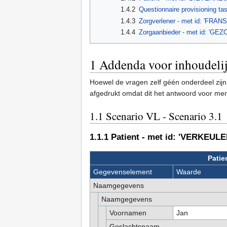
1.4.2
Questionnaire provisioning ta
1.4.3
Zorgverlener - met id: 'FRAN
1.4.4
Zorgaanbieder - met id: 
1
Addenda voor inhoudelij
Hoewel de vragen zelf géén onderdeel zijn 
afgedrukt omdat dit het antwoord voor me
1.1
Scenario VL - Scenario 3.1
1.1.1
Patient - met id: 'VERKEULE
Patie
Gegevenselement
Waarde
Naamgegevens
Naamgegevens
Voornamen
Jan
Geslachtsnaam