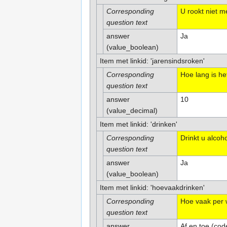
Corresponding
U rookt niet m
question text
answer
Ja
(value_boolean)
Item met linkid: 'jarensindsroken'
Corresponding
Hoe lang is he
question text
answer
10
(value_decimal)
Item met linkid: 'drinken'
Corresponding
Drinkt u alcoh
question text
answer
Ja
(value_boolean)
Item met linkid: 'hoevaakdrinken'
Corresponding
Hoe vaak per w
question text
answer
Af en toe (cod