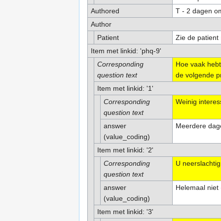
Authored
T - 2 dagen o
Author
Patient
Zie de patient 
Item met linkid: 'phq-9'
Corresponding
Hoe vaak hebt
question text
de volgende 
Item met linkid: '1'
Corresponding
Weinig interess
question text
answer
Meerdere dage
(value_coding)
Item met linkid: '2'
Corresponding
U neerslachtig
question text
answer
Helemaal niet 
(value_coding)
Item met linkid: '3'