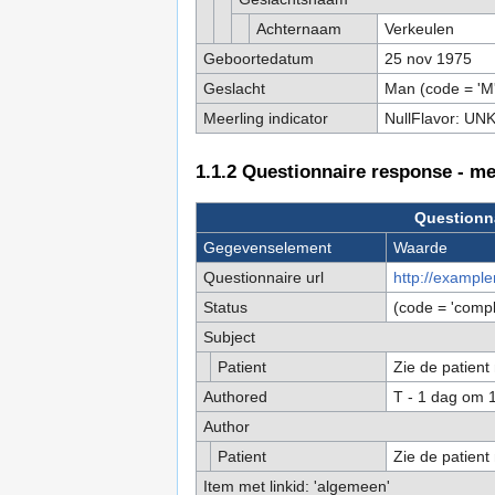
Achternaam
Verkeulen
Geboortedatum
25 nov 1975
Geslacht
Man (code = 'M'
Meerling indicator
NullFlavor: UN
1.1.2
Questionnaire response - met
Questionna
Gegevenselement
Waarde
Questionnaire url
http://example
Status
(code = 'comp
Subject
Patient
Zie de patient 
Authored
T - 1 dag om 
Author
Patient
Zie de patient 
Item met linkid: 'algemeen'