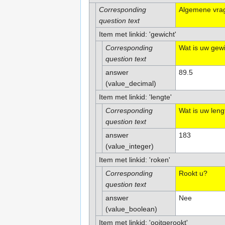
Corresponding
Algemene vra
question text
Item met linkid: 'gewicht'
Corresponding
Wat is uw gewi
question text
answer
89.5
(value_decimal)
Item met linkid: 'lengte'
Corresponding
Wat is uw leng
question text
answer
183
(value_integer)
Item met linkid: 'roken'
Corresponding
Rookt u?
question text
answer
Nee
(value_boolean)
Item met linkid: 'ooitgerookt'