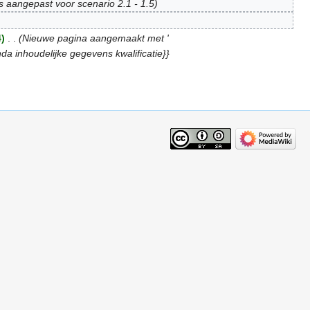
's aangepast voor scenario 2.1 - 1.5)
)
‎
. .
(Nieuwe pagina aangemaakt met '
nhoudelijke gegevens kwalificatie}}