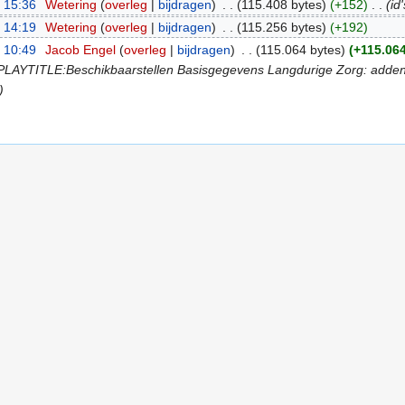
 15:36
‎
Wetering
(
overleg
|
bijdragen
)
‎
. .
(115.408 bytes)
(+152)
‎
. .
(id
 14:19
‎
Wetering
(
overleg
|
bijdragen
)
‎
. .
(115.256 bytes)
(+192)
 10:49
‎
Jacob Engel
(
overleg
|
bijdragen
)
‎
. .
(115.064 bytes)
(+115.064
ITLE:Beschikbaarstellen Basisgegevens Langdurige Zorg: addenda i
)