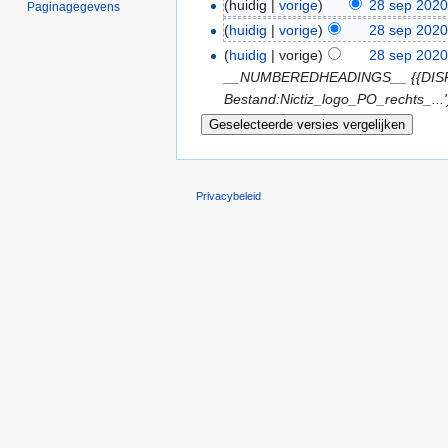
(huidig |
vorige
)
28 sep 2020
Paginagegevens
(
huidig
|
vorige
)
28 sep 2020
(
huidig
| vorige)
28 sep 2020
__NUMBEREDHEADINGS__ {{DISPLAYT
Bestand:Nictiz_logo_PO_rechts_...'
Privacybeleid