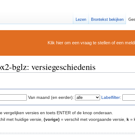
Lezen
Brontekst bekijken
Ges
Klik hier om een vraag te stellen of een mel
2-bglz: versiegeschiedenis
Van maand (en eerder):
Labelfilter
:
e te vergelijken versies en toets ENTER of de knop onderaan.
hil met huidige versie,
(vorige)
= verschil met voorgaande versie,
k
= k