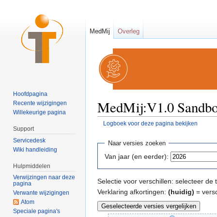
MedMij
Overleg
Hoofdpagina
MedMij:V1.0 Sandbox
Recente wijzigingen
Willekeurige pagina
Logboek voor deze pagina bekijken
Support
Ga naar:
navigatie
,
zoeken
Servicedesk
Naar versies zoeken
Wiki handleiding
Van jaar (en eerder):
Hulpmiddelen
Verwijzingen naar deze
Selectie voor verschillen: selecteer d
pagina
Verklaring afkortingen:
(huidig)
= versc
Verwante wijzigingen
Atom
Speciale pagina's