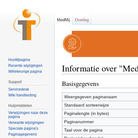
MedMij
Overleg
Hoofdpagina
Informatie over "Me
Recente wijzigingen
Willekeurige pagina
Ga naar:
navigatie
,
zoeken
Basisgegevens
Support
Servicedesk
Wiki handleiding
Weergegeven paginanaam
Standaard sorteerwijze
Hulpmiddelen
Verwijzingen naar deze
Paginalengte (in bytes)
pagina
Paginanummer
Verwante wijzigingen
Speciale pagina's
Taal voor de pagina
Paginagegevens