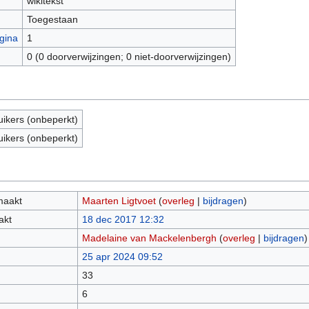
wikitekst
Toegestaan
gina
1
0 (0 doorverwijzingen; 0 niet-doorverwijzingen)
uikers (onbeperkt)
uikers (onbeperkt)
maakt
Maarten Ligtvoet
(
overleg
|
bijdragen
)
akt
18 dec 2017 12:32
Madelaine van Mackelenbergh
(
overleg
|
bijdragen
)
25 apr 2024 09:52
33
6