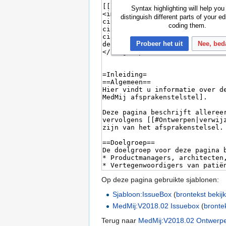
Syntax highlighting will help you
distinguish different parts of your ed
coding them.
Probeer het uit
Nee, bed
Op deze pagina gebruikte sjablonen:
Sjabloon:IssueBox
(
brontekst bekij
MedMij:V2018.02 Issuebox
(
bronte
Terug naar
MedMij:V2018.02 Ontwerp