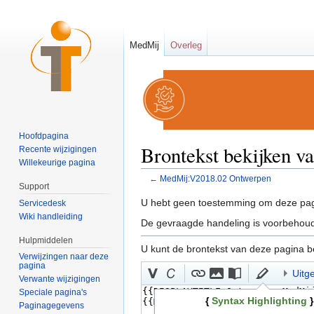
MedMij
Overleg
Hoofdpagina
Brontekst bekijken 
Recente wijzigingen
Willekeurige pagina
←
MedMij:V2018.02 Ontwerpen
Support
Ga naar:
navigatie
,
zoeken
U hebt geen toestemming om deze pag
Servicedesk
Wiki handleiding
De gevraagde handeling is voorbehoud
Hulpmiddelen
U kunt de brontekst van deze pagina b
Verwijzingen naar deze
pagina
Uitg
Verwante wijzigingen
Speciale pagina's
{
Syntax Highlighting
}
Paginagegevens