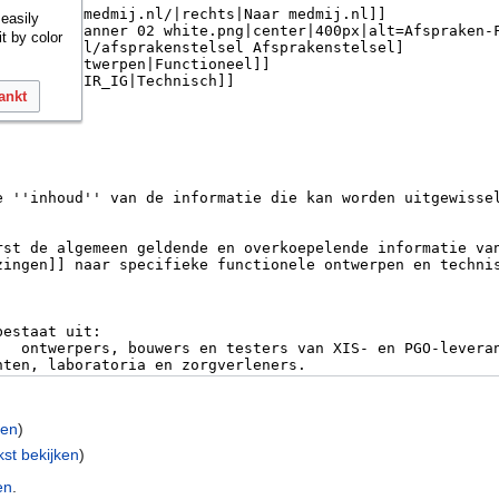
 easily
it by color
ankt
ken
)
kst bekijken
)
en
.