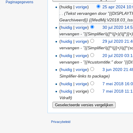
Paginagegevens
(huidig |
vorige
)
25 apr 2024 10
. .
(Tekst vervangen door "{{DISPLAYTI
Gearchiveerd}} {{MedMij:V2018.03_Iss
(
huidig
|
vorige
)
30 jul 2020 14:
vervangen - "{{Simplifier\|([^\|]+)(\|[^}
(
huidig
|
vorige
)
29 jul 2020 21:
vervangen - "{{Simplifier\|([^\|}]+)\|([^(s
(
huidig
|
vorige
)
20 jul 2020 03:
vervangen - "{{#customtitle:" door "{{
(
huidig
|
vorige
)
3 jun 2020 21:4
Simplifier-links to package)
(
huidig
|
vorige
)
7 mei 2018 16:
(
huidig
| vorige)
7 mei 2018 11:
Vdraft)
Privacybeleid