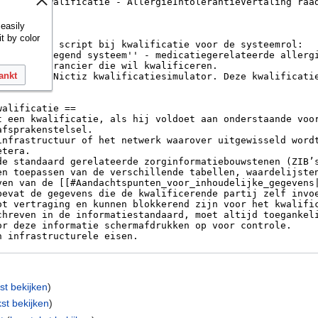
 easily
it by color
ankt
st bekijken
)
st bekijken
)