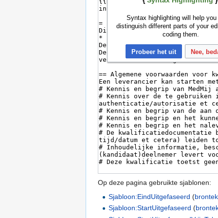
{
Syntax Highlighting
}
Syntax highlighting will help you
distinguish different parts of your ed
coding them.
Probeer het uit
Nee, bed
Op deze pagina gebruikte sjablonen:
Sjabloon:EindUitgefaseerd
(
brontek
Sjabloon:StartUitgefaseerd
(
brontek