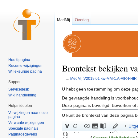
MedMij
Overleg
Hoofdpagina
Brontekst bekijken
Recente wijzigingen
Willekeurige pagina
←
MedMij:V2019.01 kw-MM-1.A-AIR-FHIR
Support
Ga naar:
navigatie
,
zoeken
U hebt geen toestemming om deze pag
Servicedesk
Wiki handleiding
De gevraagde handeling is voorbehoud
Deze pagina is beveiligd. Bewerken of 
Hulpmiddelen
Verwijzingen naar deze
U kunt de brontekst van deze pagina b
pagina
Verwante wijzigingen
Uitg
Speciale pagina's
Paginagegevens