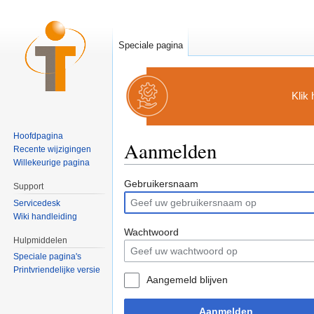
Speciale pagina
Klik
Hoofdpagina
Aanmelden
Recente wijzigingen
Willekeurige pagina
Ga naar:
navigatie
,
zoeken
Gebruikersnaam
Support
Servicedesk
Wiki handleiding
Wachtwoord
Hulpmiddelen
Speciale pagina's
Printvriendelijke versie
Aangemeld blijven
Aanmelden