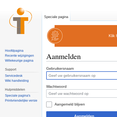
Speciale pagina
Klik
Hoofdpagina
Aanmelden
Recente wijzigingen
Willekeurige pagina
Ga naar:
navigatie
,
zoeken
Gebruikersnaam
Support
Servicedesk
Wiki handleiding
Wachtwoord
Hulpmiddelen
Speciale pagina's
Printvriendelijke versie
Aangemeld blijven
Aanmelden