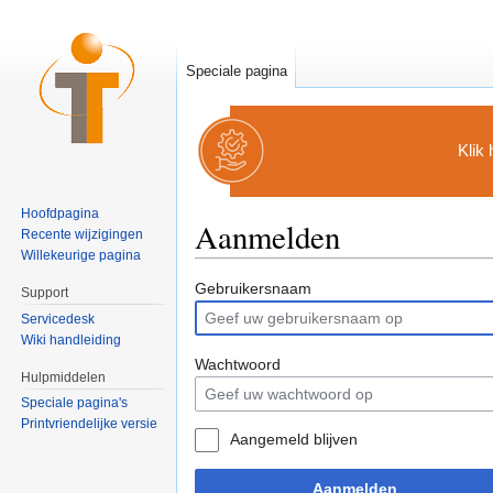
Speciale pagina
Klik
Hoofdpagina
Aanmelden
Recente wijzigingen
Willekeurige pagina
Ga naar:
navigatie
,
zoeken
Gebruikersnaam
Support
Servicedesk
Wiki handleiding
Wachtwoord
Hulpmiddelen
Speciale pagina's
Printvriendelijke versie
Aangemeld blijven
Aanmelden