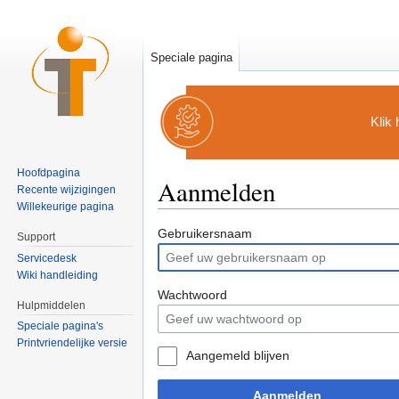
Speciale pagina
Klik
Hoofdpagina
Aanmelden
Recente wijzigingen
Willekeurige pagina
Ga naar:
navigatie
,
zoeken
Gebruikersnaam
Support
Servicedesk
Wiki handleiding
Wachtwoord
Hulpmiddelen
Speciale pagina's
Printvriendelijke versie
Aangemeld blijven
Aanmelden