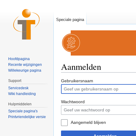
Speciale pagina
Hoofdpagina
Aanmelden
Recente wijzigingen
Willekeurige pagina
Ga naar:
navigatie
,
zoeken
Gebruikersnaam
Support
Servicedesk
Wiki handleiding
Wachtwoord
Hulpmiddelen
Speciale pagina's
Printvriendelijke versie
Aangemeld blijven
Aanmelden