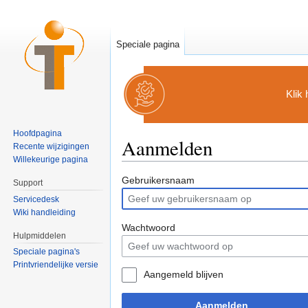
Speciale pagina
Klik
Hoofdpagina
Aanmelden
Recente wijzigingen
Willekeurige pagina
Ga naar:
navigatie
,
zoeken
Gebruikersnaam
Support
Servicedesk
Wiki handleiding
Wachtwoord
Hulpmiddelen
Speciale pagina's
Printvriendelijke versie
Aangemeld blijven
Aanmelden