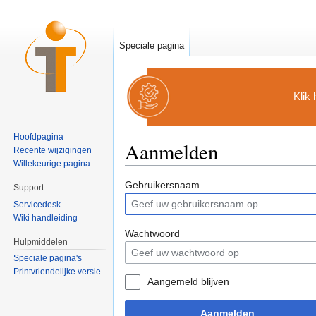
Speciale pagina
Klik
Hoofdpagina
Aanmelden
Recente wijzigingen
Willekeurige pagina
Ga naar:
navigatie
,
zoeken
Gebruikersnaam
Support
Servicedesk
Wiki handleiding
Wachtwoord
Hulpmiddelen
Speciale pagina's
Printvriendelijke versie
Aangemeld blijven
Aanmelden