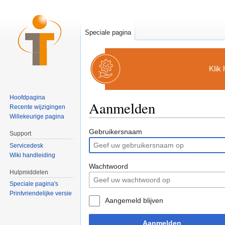
Speciale pagina
Klik
Hoofdpagina
Aanmelden
Recente wijzigingen
Willekeurige pagina
Ga naar:
navigatie
,
zoeken
Gebruikersnaam
Support
Servicedesk
Wiki handleiding
Wachtwoord
Hulpmiddelen
Speciale pagina's
Printvriendelijke versie
Aangemeld blijven
Aanmelden