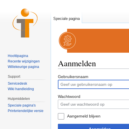
Speciale pagina
Hoofdpagina
Aanmelden
Recente wijzigingen
Willekeurige pagina
Ga naar:
navigatie
,
zoeken
Gebruikersnaam
Support
Servicedesk
Wiki handleiding
Wachtwoord
Hulpmiddelen
Speciale pagina's
Printvriendelijke versie
Aangemeld blijven
Aanmelden