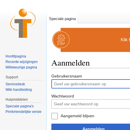
Speciale pagina
Klik
Hoofdpagina
Aanmelden
Recente wijzigingen
Willekeurige pagina
Ga naar:
navigatie
,
zoeken
Gebruikersnaam
Support
Servicedesk
Wiki handleiding
Wachtwoord
Hulpmiddelen
Speciale pagina's
Printvriendelijke versie
Aangemeld blijven
Aanmelden