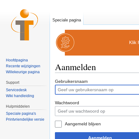
Speciale pagina
Klik
Hoofdpagina
Aanmelden
Recente wijzigingen
Willekeurige pagina
Ga naar:
navigatie
,
zoeken
Gebruikersnaam
Support
Servicedesk
Wiki handleiding
Wachtwoord
Hulpmiddelen
Speciale pagina's
Printvriendelijke versie
Aangemeld blijven
Aanmelden