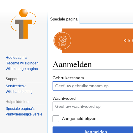
Speciale pagina
Klik
Hoofdpagina
Aanmelden
Recente wijzigingen
Willekeurige pagina
Ga naar:
navigatie
,
zoeken
Gebruikersnaam
Support
Servicedesk
Wiki handleiding
Wachtwoord
Hulpmiddelen
Speciale pagina's
Printvriendelijke versie
Aangemeld blijven
Aanmelden