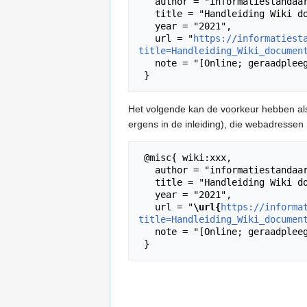
   author = "informatiestandaarden",

   title = "Handleiding Wiki documentatie --- informatiestandaarden{,} ",

   year = "2021",

   url = "
https://informatiest
title=Handleiding_Wiki_documen
   note = "[Online; geraadpleegd 10-augustus-2026]"

Het volgende kan de voorkeur hebben a
ergens in de inleiding), die webadresse
 @misc{ wiki:xxx,

   author = "informatiestandaarden",

   title = "Handleiding Wiki documentatie --- informatiestandaarden{,} ",

   year = "2021",

   url = "
\url{
https://informa
title=Handleiding_Wiki_documen
   note = "[Online; geraadpleegd 10-augustus-2026]"
