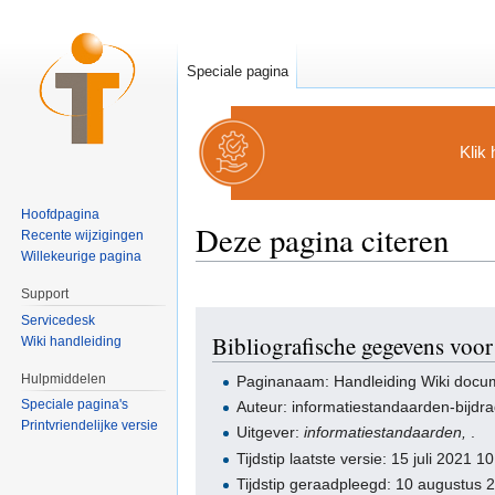
Speciale pagina
Klik 
Hoofdpagina
Deze pagina citeren
Recente wijzigingen
Willekeurige pagina
Ga naar:
navigatie
,
zoeken
Support
Servicedesk
Bibliografische gegevens voo
Wiki handleiding
Hulpmiddelen
Paginanaam: Handleiding Wiki docu
Speciale pagina's
Auteur: informatiestandaarden-bijdr
Printvriendelijke versie
Uitgever:
informatiestandaarden,
.
Tijdstip laatste versie: 15 juli 2021 
Tijdstip geraadpleegd: 10 augustus