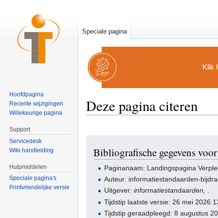
Speciale pagina
Klik 
Hoofdpagina
Deze pagina citeren
Recente wijzigingen
Willekeurige pagina
Ga naar:
navigatie
,
zoeken
Support
Servicedesk
Bibliografische gegevens voo
Wiki handleiding
Hulpmiddelen
Paginanaam: Landingspagina Verpl
Speciale pagina's
Auteur: informatiestandaarden-bijdr
Printvriendelijke versie
Uitgever:
informatiestandaarden,
.
Tijdstip laatste versie: 26 mei 2026
Tijdstip geraadpleegd: 8 augustus 