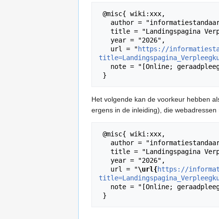
 @misc{ wiki:xxx,

   author = "informatiestandaarden",

   title = "Landingspagina Verpleegkundige Zorg --- informatiestandaarden{,} ",

   year = "2026",

   url = "
https://informatiest
title=Landingspagina_Verpleegk
   note = "[Online; geraadpleegd 8-augustus-2026]"

Het volgende kan de voorkeur hebben a
ergens in de inleiding), die webadresse
 @misc{ wiki:xxx,

   author = "informatiestandaarden",

   title = "Landingspagina Verpleegkundige Zorg --- informatiestandaarden{,} ",

   year = "2026",

   url = "
\url{
https://informa
title=Landingspagina_Verpleegk
   note = "[Online; geraadpleegd 8-augustus-2026]"
