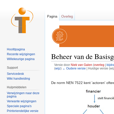
Pagina
Overleg
Hoofdpagina
Beheer van de Basisg
Recente wijzigingen
Willekeurige pagina
Versie door
Niek van Galen
(
overleg
|
bijdr
Support
(
wijz
)
← Oudere versie
| Huidige versie (wi
Ga naar:
navigatie
,
zoeken
Servicedesk
Wiki handleiding
De norm NEN 7522 kent 'actoren' oftewe
Hulpmiddelen
Verwijzingen naar deze
pagina
Verwante wijzigingen
Speciale pagina's
Printvriendelijke versie