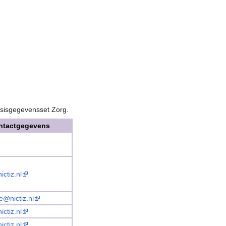
Basisgegevensset Zorg.
ntactgegevens
ctiz.nl
e@nictiz.nl
ctiz.nl
ctiz.nl