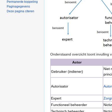
Permanente koppeling
Paginagegevens
Deze pagina citeren
Onderstaand overzicht toont invulling 
Actor
Niet
Gebruiker (indiener)
princ
Autorisator
Autor
Expert
Zorgi
Functioneel beheerder
Nictiz
Technisch beheerder
Nictiz