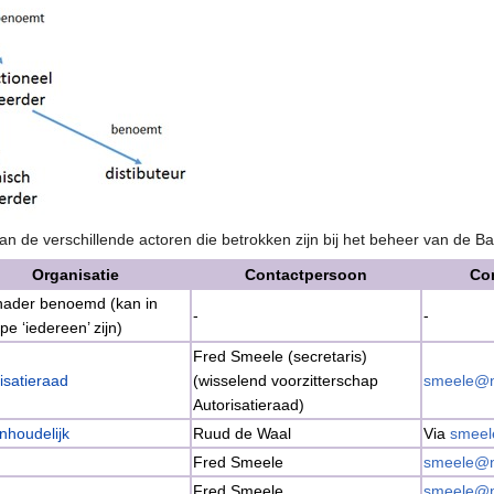
van de verschillende actoren die betrokken zijn bij het beheer van de 
Organisatie
Contactpersoon
Co
 nader benoemd (kan in
-
-
ipe ‘iedereen’ zijn)
Fred Smeele (secretaris)
isatieraad
(wisselend voorzitterschap
smeele@ni
Autorisatieraad)
nhoudelijk
Ruud de Waal
Via
smeel
Fred Smeele
smeele@ni
Fred Smeele
smeele@ni