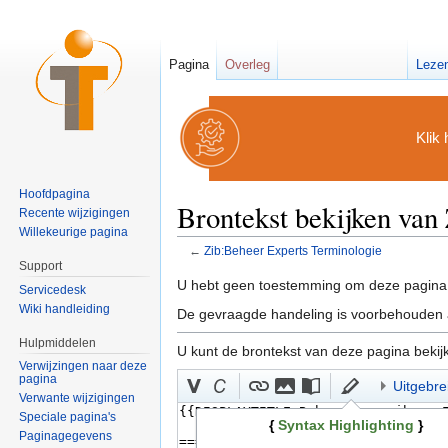
Pagina
Overleg
Leze
Klik 
Hoofdpagina
Brontekst bekijken van
Recente wijzigingen
Willekeurige pagina
←
Zib:Beheer Experts Terminologie
Ga naar:
navigatie
,
zoeken
Support
U hebt geen toestemming om deze pagina 
Servicedesk
Wiki handleiding
De gevraagde handeling is voorbehouden a
Hulpmiddelen
U kunt de brontekst van deze pagina bekij
Verwijzingen naar deze
pagina
Uitgebre
Verwante wijzigingen
Speciale pagina's
{
Syntax Highlighting
}
Paginagegevens