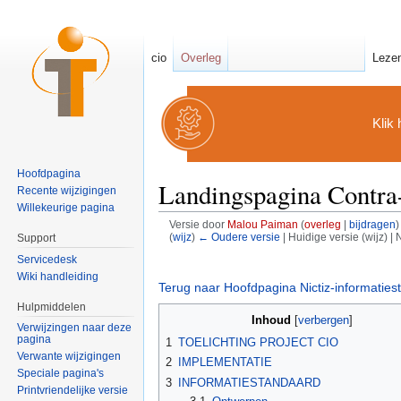
cio
Overleg
Leze
Klik 
Hoofdpagina
Landingspagina Contra-
Recente wijzigingen
Willekeurige pagina
Versie door
Malou Paiman
(
overleg
|
bijdragen
)
(
wijz
)
← Oudere versie
| Huidige versie (wijz) |
Support
Ga naar:
navigatie
,
zoeken
Servicedesk
Wiki handleiding
Terug naar Hoofdpagina Nictiz-informatie
Hulpmiddelen
Inhoud
[
verbergen
]
Verwijzingen naar deze
pagina
1
TOELICHTING PROJECT CIO
Verwante wijzigingen
2
IMPLEMENTATIE
Speciale pagina's
3
INFORMATIESTANDAARD
Printvriendelijke versie