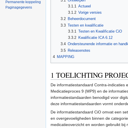
3.1
Ontwerpen
Permanente koppeling
3.1.1
Actueel
Paginagegevens
3.1.2
Vorige versies
3.2
Beheerdocument
3.3
Testen en kwalificatie
3.3.1
Testen en Kwalificatie CiO
3.3.2
Kwalificatie ICA 6.12
3.4
Ondersteunende informatie en handl
3.5
Releasenotes
4
MAPPING
1
TOELICHTING PROJE
De informatiestandaard Contra-indicaties
Medicatieproces 9 (MP9) en de informatie
informatiestandaarden benodigd voor digit
deze informatiestandaarden vormt onderde
De informatiestandaard CiO omvat een set v
en overgevoeligheden binnen de categorie 
medicatieoverzicht en worden gebruikt bij 