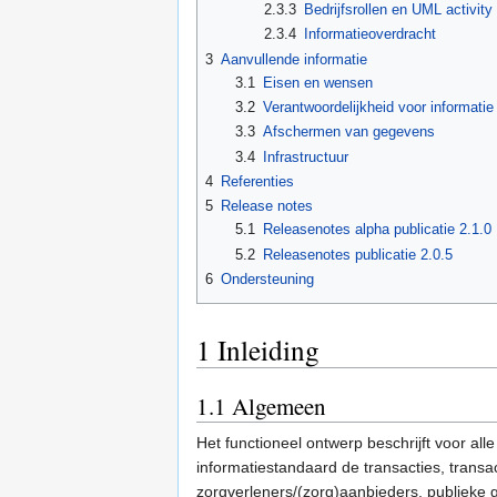
2.3.3
Bedrijfsrollen en UML activity
2.3.4
Informatieoverdracht
3
Aanvullende informatie
3.1
Eisen en wensen
3.2
Verantwoordelijkheid voor informatie
3.3
Afschermen van gegevens
3.4
Infrastructuur
4
Referenties
5
Release notes
5.1
Releasenotes alpha publicatie 2.1.0
5.2
Releasenotes publicatie 2.0.5
6
Ondersteuning
1
Inleiding
1.1
Algemeen
Het functioneel ontwerp beschrijft voor all
informatiestandaard de transacties, transa
zorgverleners/(zorg)aanbieders, publieke 