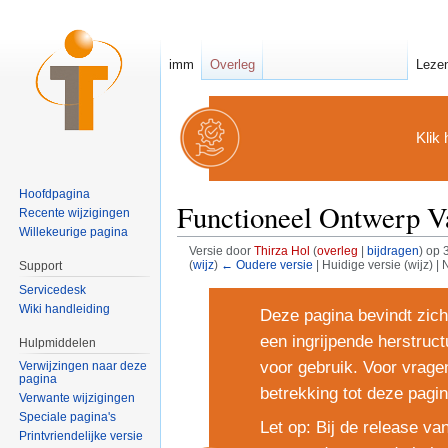
imm
Overleg
Leze
Klik 
Hoofdpagina
Functioneel Ontwerp Va
Recente wijzigingen
Willekeurige pagina
Versie door
Thirza Hol
(
overleg
|
bijdragen
)
op 3
(
wijz
)
← Oudere versie
| Huidige versie (wijz) |
Support
Ga naar:
navigatie
,
zoeken
Servicedesk
Wiki handleiding
Deze pagina bevindt zich
een ingrijpende herstruc
Hulpmiddelen
voor gebruik. Voor vrage
Verwijzingen naar deze
pagina
betrekking tot deze pagi
Verwante wijzigingen
Speciale pagina's
Let op: Bij de release va
Printvriendelijke versie