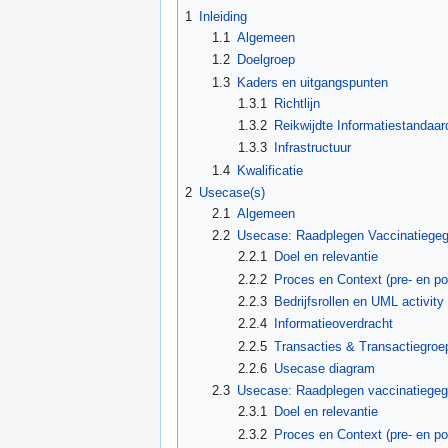
1
Inleiding
1.1
Algemeen
1.2
Doelgroep
1.3
Kaders en uitgangspunten
1.3.1
Richtlijn
1.3.2
Reikwijdte Informatiestandaar
1.3.3
Infrastructuur
1.4
Kwalificatie
2
Usecase(s)
2.1
Algemeen
2.2
Usecase: Raadplegen Vaccinatiegeg
2.2.1
Doel en relevantie
2.2.2
Proces en Context (pre- en p
2.2.3
Bedrijfsrollen en UML activity
2.2.4
Informatieoverdracht
2.2.5
Transacties & Transactiegroe
2.2.6
Usecase diagram
2.3
Usecase: Raadplegen vaccinatiegeg
2.3.1
Doel en relevantie
2.3.2
Proces en Context (pre- en p