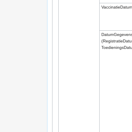
VaccinatieDatu
DatumGegeven
(RegistratieDat
ToedieningsDatu