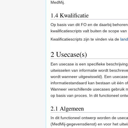
MedMij.
1.4
Kwalificatie
Op basis van dit FO en de daarbij behorend
kwalificatiescripts valt buiten de scope v
Kwalificatiescripts zijn te vinden via de
land
2
Usecase(s)
Een usecase is een specifieke beschrijving 
uitwisselen van informatie wordt beschrev
wordt wanneer uitgewisseld). Een usecase 
informatiestandaard kan bestaan uit één 
Wanneer verschillende usecases gebruik ma
op basis van proces. In dit functioneel on
2.1
Algemeen
In dit functioneel ontwerp worden de use
(MedMij-gegevensdienst) en voor het uitw