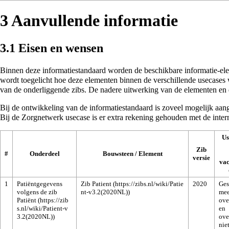
3
Aanvullende informatie
3.1
Eisen en wensen
Binnen deze informatiestandaard worden de beschikbare informatie-elem
wordt toegelicht hoe deze elementen binnen de verschillende usecases
van de onderliggende zibs. De nadere uitwerking van de elementen e
Bij de ontwikkeling van de informatiestandaard is zoveel mogelijk a
Bij de Zorgnetwerk usecase is er extra rekening gehouden met de inte
Us
Zib
#
Onderdeel
Bouwsteen / Element
versie
vac
1
Patiëntgegevens
Zib Patient
2020
Ges
volgens de zib
mee
Patiënt
ove
en
ove
nie