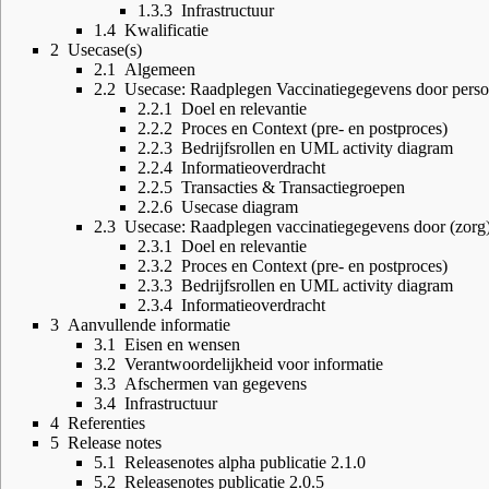
1.3.3
Infrastructuur
1.4
Kwalificatie
2
Usecase(s)
2.1
Algemeen
2.2
Usecase: Raadplegen Vaccinatiegegevens door pers
2.2.1
Doel en relevantie
2.2.2
Proces en Context (pre- en postproces)
2.2.3
Bedrijfsrollen en UML activity diagram
2.2.4
Informatieoverdracht
2.2.5
Transacties & Transactiegroepen
2.2.6
Usecase diagram
2.3
Usecase: Raadplegen vaccinatiegegevens door (zorg
2.3.1
Doel en relevantie
2.3.2
Proces en Context (pre- en postproces)
2.3.3
Bedrijfsrollen en UML activity diagram
2.3.4
Informatieoverdracht
3
Aanvullende informatie
3.1
Eisen en wensen
3.2
Verantwoordelijkheid voor informatie
3.3
Afschermen van gegevens
3.4
Infrastructuur
4
Referenties
5
Release notes
5.1
Releasenotes alpha publicatie 2.1.0
5.2
Releasenotes publicatie 2.0.5