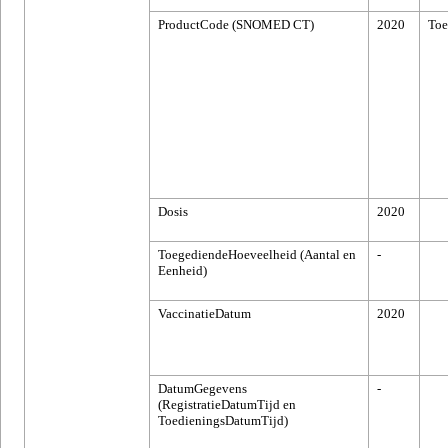
ProductCode (SNOMED CT)
2020
To
Dosis
2020
ToegediendeHoeveelheid (Aantal en
-
Eenheid)
VaccinatieDatum
2020
DatumGegevens
-
(RegistratieDatumTijd en
ToedieningsDatumTijd)