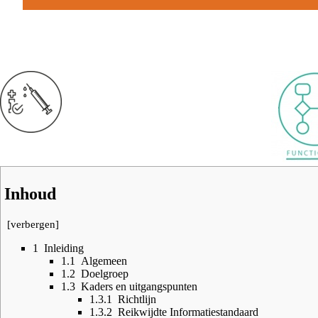
Inhoud
[
verbergen
]
1
Inleiding
1.1
Algemeen
1.2
Doelgroep
1.3
Kaders en uitgangspunten
1.3.1
Richtlijn
1.3.2
Reikwijdte Informatiestandaard