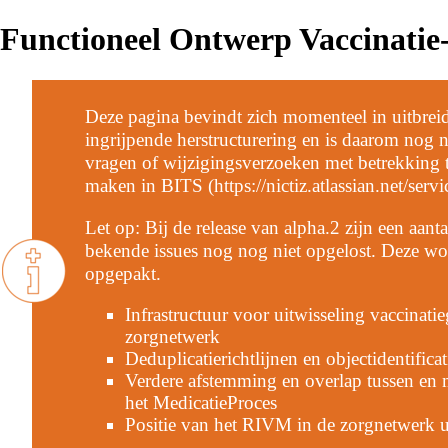
Functioneel Ontwerp Vaccinatie-
Deze pagina bevindt zich momenteel in uitbrei
ingrijpende herstructurering en is daarom nog 
vragen of wijzigingsverzoeken met betrekking t
maken in
BITS
Let op: Bij de release van alpha.2 zijn een aan
bekende issues nog nog niet opgelost. Deze wor
opgepakt.
Infrastructuur voor uitwisseling vaccinat
zorgnetwerk
Deduplicatierichtlijnen en objectidentificat
Verdere afstemming en overlap tussen en
het MedicatieProces
Positie van het RIVM in de zorgnetwerk u