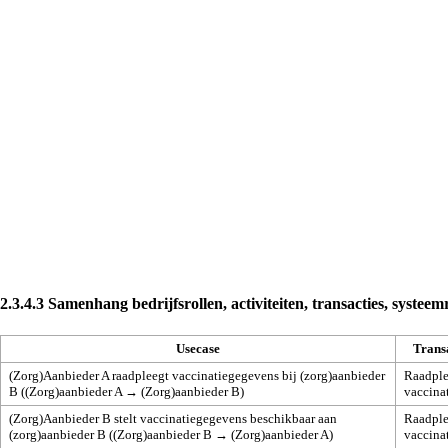
2.3.4.3
Samenhang bedrijfsrollen, activiteiten, transacties, systeem
Usecase
Trans
(Zorg)Aanbieder A raadpleegt vaccinatiegegevens bij (zorg)aanbieder
Raadpl
B ((Zorg)aanbieder A → (Zorg)aanbieder B)
vaccina
(Zorg)Aanbieder B stelt vaccinatiegegevens beschikbaar aan
Raadpl
(zorg)aanbieder B ((Zorg)aanbieder B → (Zorg)aanbieder A)
vaccina