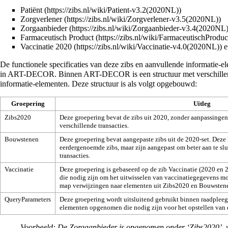
Patiënt
Zorgverlener
Zorgaanbieder
Farmaceutisch Product
Vaccinatie 2020
e
De functionele specificaties van deze zibs en aanvullende informatie-
in ART-DECOR. Binnen ART-DECOR is een structuur met verschillende
informatie-elementen. Deze structuur is als volgt opgebouwd:
Groepering
Uitleg
Zibs2020
Deze groepering bevat de zibs uit 2020, zonder aanpassinge
verschillende transacties.
Bouwstenen
Deze groepering bevat aangepaste zibs uit de 2020-set. De
eerdergenoemde zibs, maar zijn aangepast om beter aan te slu
transacties.
Vaccinatie
Deze groepering is gebaseerd op de zib Vaccinatie (2020 en 
die nodig zijn om het uitwisselen van vaccinatiegegevens mo
map verwijzingen naar elementen uit Zibs2020 en Bouwsten
QueryParameters
Deze groepering wordt uitsluitend gebruikt binnen raadpleegtr
elementen opgenomen die nodig zijn voor het opstellen van 
Voorbeeld: De Zorgaanbieder is opgenomen onder ‘Zibs2020’, wa