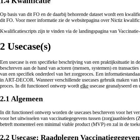
1.4
Kwalificatie
Op basis van dit FO en de daarbij behorende dataset wordt een kwalifica
dit FO. Voor meer informatie zie de websitepagina over
Nictiz kwalific
Kwalificatiescripts zijn te vinden via de
landingspagina van Vaccinatie
2
Usecase(s)
Een usecase is een specifieke beschrijving van een praktijksituatie in d
beschreven aan de hand van actoren (mensen, systemen) en transacties 
van een specifiek onderdeel van het zorgproces. Een informatiestandaar
in ART-DECOR. Wanneer verschillende usecases gebruik maken van hetz
proces. In dit functioneel ontwerp wordt
elke
usecase geanalyseerd en 
2.1
Algemeen
In dit functioneel ontwerp worden de usecases beschreven voor het v
voor het uitwisselen van vaccinatiegegevens tussen (zorg)aanbieders (
betreft momenteel een minimal viable product (MVP) en zal in de toek
2.2
Usecase: Raadplegen Vaccinatiegegeven