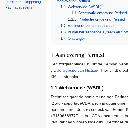
1
Aanlevering Perined
Permanente koppeling
1.1
Webservice (WSDL)
Paginagegevens
1.1.1
Acceptatie omgeving Perined
1.1.2
Productie omgeving Perined
1.2
Aanleverende zorgaanbieder
1.3
Id van het zendende syteem en Sof
1.4
Ontvanger
1
Aanlevering Perined
Een zorgaanbieder stuurt de Kernset Neona
via
de website van Nictiz
. Hier vindt u 
XML-materialen.
1.1
Webservice (WSDL)
Technisch gaat de aanlevering aan Perin
(ZorgRapportageCDA.wsdl) is opgenomen in
opnemen met de servicedesk van Perined/DT
+31306569777. In het CDA-document in het 
van Perined worden ingevuld. Hieronder de