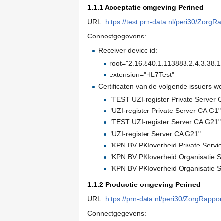
1.1.1
Acceptatie omgeving Perined
URL:
https://test.prn-data.nl/peri30/Zor
Connectgegevens:
Receiver device id:
root="2.16.840.1.113883.2.4.3.38.1
extension="HL7Test"
Certificaten van de volgende issuers 
"TEST UZI-register Private Server 
"UZI-register Private Server CA G1"
"TEST UZI-register Server CA G21"
"UZI-register Server CA G21"
"KPN BV PKIoverheid Private Servi
"KPN BV PKIoverheid Organisatie S
"KPN BV PKIoverheid Organisatie S
1.1.2
Productie omgeving Perined
URL:
https://prn-data.nl/peri30/ZorgRapp
Connectgegevens: