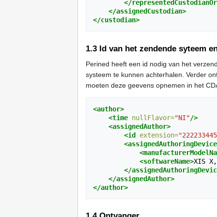
</representedCustodianOr
</assignedCustodian>
</custodian>
1.3
Id van het zendende syteem en
Perined heeft een id nodig van het verzen
systeem te kunnen achterhalen. Verder ont
moeten deze geevens opnemen in het CDA-
<author>
<time
nullFlavor=
"NI"
/>
<assignedAuthor>
<id
extension=
"222233445
<assignedAuthoringDevice
<manufacturerModelNa
<softwareName>
XIS X,
</assignedAuthoringDevic
</assignedAuthor>
</author>
1.4
Ontvanger