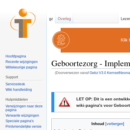
gz
Overleg
Leze
Klik 
Hoofdpagina
Geboortezorg - Impleme
Recente wijzigingen
Willekeurige pagina
(Doorverwezen vanaf
Gebz:V3.0 KernsetNeona
Ga naar:
navigatie
,
zoeken
Support
Servicedesk
Wiki handleiding
LET OP: Dit is een ontwikk
Hulpmiddelen
wiki-pagina's voor Geboor
Verwijzingen naar deze
pagina
Verwante wijzigingen
Speciale pagina's
Inhoud
[
verbergen
]
Printvriendelijke versie