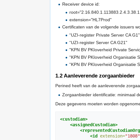
Receiver device id:
root="2.16.840.1.113883.2.4.3.38.1
extension="HL7Prod"
Certificaten van de volgende issuers 
“UZI-register Private Server CA G1"
“UZI-register Server CA G21"
"KPN BV PKIoverheid Private Servi
“KPN BV PKIoverheid Organisatie S
“KPN BV PKIoverheid Organisatie S
1.2
Aanleverende zorgaanbieder
Perined heeft van de aanleverende zorga
Zorgaanbieder identificatie: minimaal
Deze gegevens moeten worden opgenomen 
<custodian>
<assignedCustodian>
<representedCustodianOrg
<id
extension=
"1808"